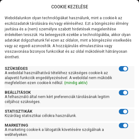
COOKIE KEZELÉSE
0
Weboldalunkon olyan technológiákat használunk, mint a cookie-k az
Kategóriák
Főoldal
Szivattyú gyártó szerint
Aquastrong szivattyú
eszközadatok tárolására és/vagy eléréséhez. Ezt a böngészési élmény
Aquastrong ECm
javítása és a (nem) személyre szabott hirdetések megjelenítése
Általános információk
érdekében tesszük. Ha beleegyezik ezekbe a technológiákba, akkor olyan
Aquastrong ECm
adatokat dolgozhatunk fel ezen az oldalon, mint a böngészési viselkedés
vagy az egyedi azonosítók. A hozzájárulás elmulasztása vagy
Szolgáltatásaink
visszavonása bizonyos funkciókat és az oldal működését hátrányosan
érintheti.
Kapcsolat
Szűrés
SZÜKSÉGES
A weboldal használhatóvá tételéhez szükséges cookie-k az
alapvető funkciók engedélyezésével. A weboldal nem működik
Gyors szűrők
megfelelően ezen cookie-k nélkül.
(mindig aktív)
BEÁLLÍTÁSOK
Raktáron
A felhasználó által nem kért preferenciák tárolásának legitim
Ingyenes szállítás
céljához szükséges.
STATISZTIKÁK
Gyártók
Kizárólag statisztikai célokra használunk.
MARKETING
Aquastrong
A marketing cookie-k a látogatók követésére szolgálnak a
Kedves Vásárlóink!
webhelyeken.
Ár