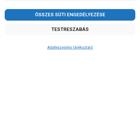
2026.08.08-án szombaton a munkanap ellenére is ZÁRVA
TARTUNK!
-
OK
Megértésüket és türelmüket köszönjük!
Garancia, javítás
email:
szivattyu@szivattyu-shop.hu
1 év garancia
2 év garancia
Adatkezeslési tájékoztató
2+1 év garancia
3 év garancia
A szivattyu-shop.hu
extra
szerviz szolgáltatásai
(garanciális időn túl is)
Garanciális márkaszerviz
Alkatrészellátás
Szerviz, javítás
Szállítás
RAKTÁRON!