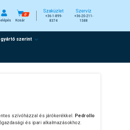
Szaküzlet
Szervíz
0
+36-1-899-
+36-20-211-
elépés
Kosár
8374
1588
 gyártó szerint
tes szívóházzal és járókerékkel.
Pedrollo
zőgazdasági és ipari alkalmazásokhoz.