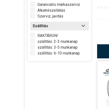
Garanciális márkaszerviz
Alkal
Alkatrészellátás
Szerviz, javítás
A foly
Környe
Szállítás
Manom
RAKTÁRON!
Max. ü
szállítás: 2-3 munkanap
Folya
szállítás: 3-5 munkanap
szállítás: 6-10 munkanap
A
Pedr
tartom