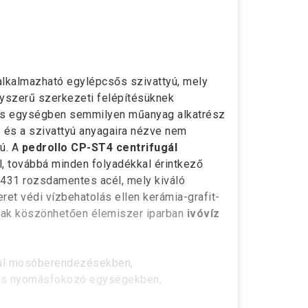
lkalmazható egylépcsős szivattyú, mely
yszerű szerkezeti felépítésüknek
kus egységben semmilyen műanyag alkatrész
 és a szivattyú anyagaira nézve nem
yú. A
pedrollo CP-ST4 centrifugál
, továbbá minden folyadékkal érintkező
 431 rozsdamentes acél, mely kiváló
ret védi vízbehatolás ellen kerámia-grafit-
nak köszönhetően élemiszer iparban
ivóvíz
ául mosóberendezésekben,
 és nyomásfokozó egységekben,