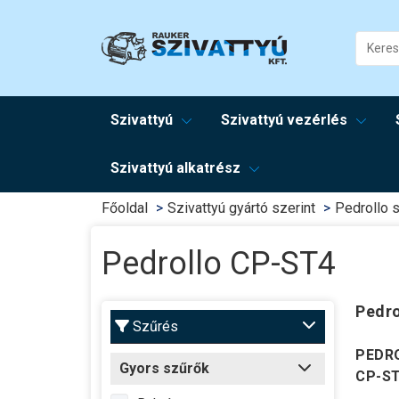
Szivattyú
Szivattyú vezérlés
Szivattyú alkatrész
Főoldal
Szivattyú gyártó szerint
Pedrollo s
Pedrollo CP-ST4
Pedro
Szűrés
PEDRO
Gyors szűrők
CP-S