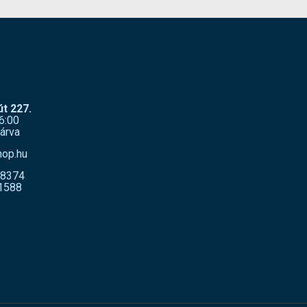
t 227.
6:00
árva
hop.hu
-8374
1588