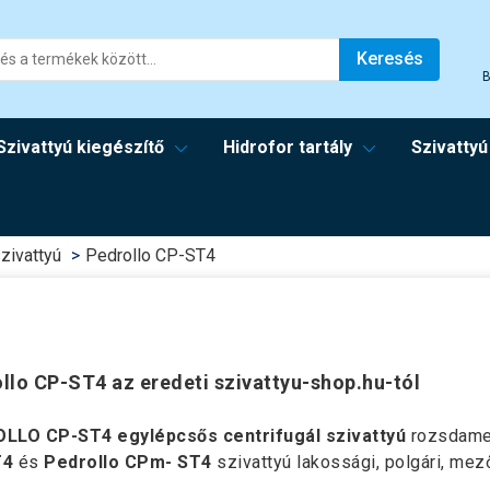
Keresés
B
Szivattyú kiegészítő
Hidrofor tartály
Szivattyú
zivattyú
Pedrollo CP-ST4
llo CP-ST4 az eredeti szivattyu-shop.hu-tól
LLO CP-ST4 egylépcsős centrifugál szivattyú
rozsdamen
T4
és
Pedrollo CPm- ST4
szivattyú lakossági, polgári, me