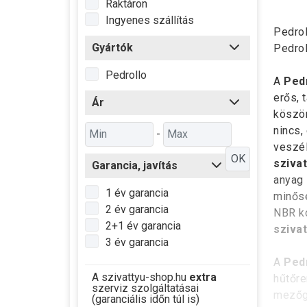
Raktáron
Ingyenes szállítás
Pedro
Gyártók
Pedro
Pedrollo
A
Pedr
erős, 
Ár
köszön
nincs,
-
veszél
OK
szivat
Garancia, javítás
anyag 
1 év garancia
minősé
2 év garancia
NBR ko
2+1 év garancia
sziva
3 év garancia
A
Pedr
A szivattyu-shop.hu
extra
hűtőre
szerviz szolgáltatásai
mezőga
(garanciális időn túl is)