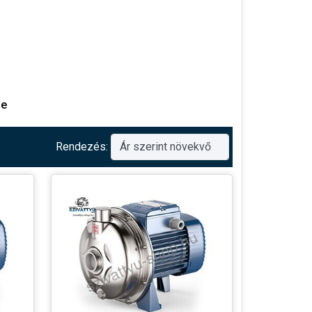
se
Rendezés:
kal rendelkezik, így teljesítmény
ználó számára.