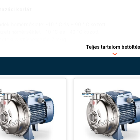
mazási korlát
:
adék hőmérséklete: -10 ° C és + 90 ° C között
zeti hőmérséklet: -10 °C és +40 °C között
etrikus szívóemelés 7 m-ig
zemi nyomás a szívóházban: 6, 8 bar típustól függően
Teljes tartalom betölté
matos szerviz S1
ollo CP-ST4 centrifugál szivattyú
széles modellválaszték
ányban is rendkívül gazdag palettát biztosít minden felhas