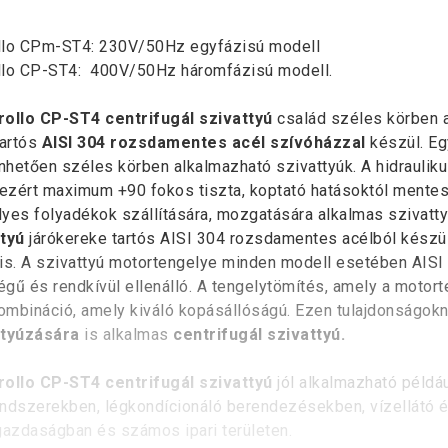
llo CPm-ST4: 230V/50Hz egyfázisú modell
llo CP-ST4: 400V/50Hz háromfázisú modell.
ollo CP-ST4 centrifugál szivattyú
család széles körben a
tartós
AISI 304 rozsdamentes acél szívóházzal
készül. Eg
hetően széles körben alkalmazható szivattyúk. A hidrauli
 ezért maximum +90 fokos tiszta, koptató hatásoktól mentes
yes folyadékok szállítására, mozgatására alkalmas szivatt
tyú
járókereke tartós AISI 304 rozsdamentes acélból készül
is. A szivattyú motortengelye minden modell esetében AISI
gű és rendkívül ellenálló. A tengelytömítés, amely a motorte
mbináció, amely kiváló kopásállóságú. Ezen tulajdonságok
ttyúzására
is alkalmas
centrifugál szivattyú.
ollo CP-ST4 centrifugál szivattyú
jól alkalmazható péld
ndszerekben, légkondícionáló berendezésekben, vízellátó
zdaságban és számos ipari területen.