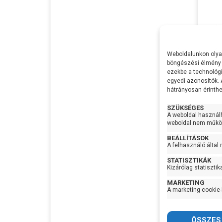
Pedr
Feszü
Weboldalunkon olyan
Telje
böngészési élmény 
ezekbe a technológi
Max Ví
egyedi azonosítók.
Max
hátrányosan érinthet
Emel
Max S
SZÜKSÉGES
A weboldal használ
Szívó
weboldal nem működ
Nyom
BEÁLLÍTÁSOK
108.
Optim
A felhasználó által
munk
STATISZTIKÁK
Lapát
Kizárólag statisztik
MARKETING
A marketing cookie-
Sziva
anyag