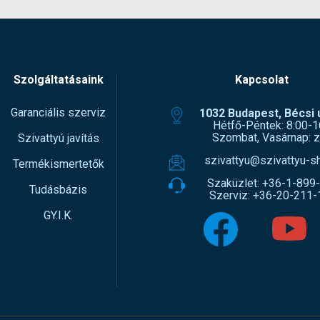
Szolgáltatásaink
Kapcsolat
Garanciális szerviz
1032 Budapest, Bécsi ú
Hétfő-Péntek: 8:00-1
Szombat, Vasárnap: z
Szivattyú javítás
szivattyu@szivattyu-s
Termékismertetők
Szaküzlet:
+36-1-899
Tudásbázis
Szerviz:
+36-20-211-
GY.I.K.