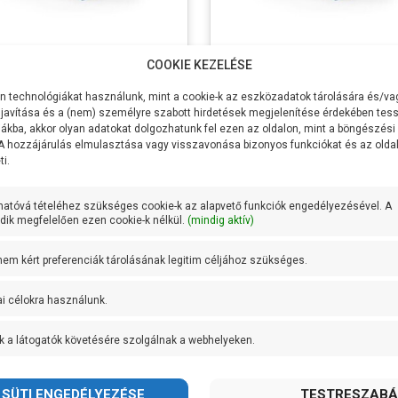
ollo CPm 100-ST4
Pedrollo CPm 130-ST4
COOKIE KEZELÉSE
ltség
230V/50Hz
Feszültség
230V/50Hz
 technológiákat használunk, mint a cookie-k az eszközadatok tárolására és/vag
sítmény P2
250W
Teljesítmény P2
370W
javítása és a (nem) személyre szabott hirdetések megjelenítése érdekében tess
ákba, akkor olyan adatokat dolgozhatunk fel ezen az oldalon, mint a böngészési
zszállítás
90 liter/perc
Max Vízszállítás
100 liter/per
 A hozzájárulás elmulasztása vagy visszavonása bizonyos funkciókat és az old
16 méter
Max
22,5 méter
i.
őmagasság
Emelőmagasság
zívómélység
7 méter
Max szívómélység
7 méter
hatóvá tételéhez szükséges cookie-k az alapvető funkciók engedélyezésével. A
csatlakozás
5/4 coll
Szívócsatlakozás
5/4 coll
ik megfelelően ezen cookie-k nélkül.
(mindig aktív)
ócsatlakozás
1 coll
Nyomócsatlakozás
1 coll
400Ft
109.220Ft
ális
11,2 méteren 60
Optimális
16 méteren 
 nem kért preferenciák tárolásának legitim céljához szükséges.
apont
liter/perc
munkapont
liter/perc
kerék anyaga
AISI 304
Lapátkerék anyaga
AISI 304
Tovább
Tovább
ai célokra használunk.
rozsdamentes
rozsdament
acél
acél
k a látogatók követésére szolgálnak a webhelyeken.
ttyúház
AISI 304
Szivattyúház
AISI 304
a
rozsdamentes
anyaga
rozsdament
acél
acél