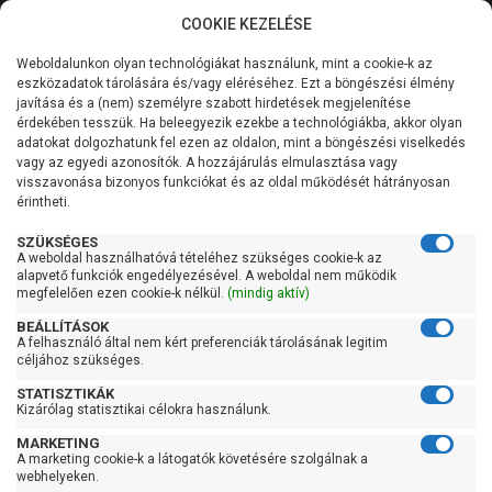
COOKIE KEZELÉSE
0
Weboldalunkon olyan technológiákat használunk, mint a cookie-k az
Kategóriák
Főoldal
Szivattyú
Búvárszivattyú csőkút szivattyú
eszközadatok tárolására és/vagy eléréséhez. Ezt a böngészési élmény
Búvárszivattyú csőkút szivattyú 6 colos
javítása és a (nem) személyre szabott hirdetések megjelenítése
Általános információk
érdekében tesszük. Ha beleegyezik ezekbe a technológiákba, akkor olyan
Búvárszivattyú csőkút
adatokat dolgozhatunk fel ezen az oldalon, mint a böngészési viselkedés
vagy az egyedi azonosítók. A hozzájárulás elmulasztása vagy
Szolgáltatásaink
szivattyú 6 colos
visszavonása bizonyos funkciókat és az oldal működését hátrányosan
érintheti.
Kapcsolat
SZÜKSÉGES
A weboldal használhatóvá tételéhez szükséges cookie-k az
Szűrés
alapvető funkciók engedélyezésével. A weboldal nem működik
megfelelően ezen cookie-k nélkül.
(mindig aktív)
Gyors szűrők
BEÁLLÍTÁSOK
A felhasználó által nem kért preferenciák tárolásának legitim
céljához szükséges.
Raktáron
STATISZTIKÁK
Ingyenes szállítás
Kizárólag statisztikai célokra használunk.
Gyártók
MARKETING
A marketing cookie-k a látogatók követésére szolgálnak a
webhelyeken.
Ibo