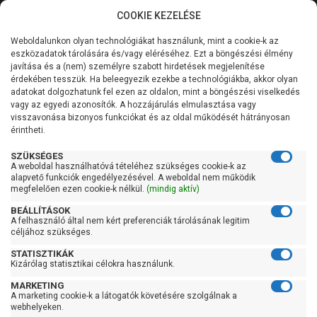
COOKIE KEZELÉSE
0
Weboldalunkon olyan technológiákat használunk, mint a cookie-k az
Kategóriák
Főoldal
Szivattyú gyártó szerint
Leo szivattyú
eszközadatok tárolására és/vagy eléréséhez. Ezt a böngészési élmény
Leo XST
javítása és a (nem) személyre szabott hirdetések megjelenítése
Általános információk
érdekében tesszük. Ha beleegyezik ezekbe a technológiákba, akkor olyan
Leo XST
adatokat dolgozhatunk fel ezen az oldalon, mint a böngészési viselkedés
vagy az egyedi azonosítók. A hozzájárulás elmulasztása vagy
Szolgáltatásaink
visszavonása bizonyos funkciókat és az oldal működését hátrányosan
érintheti.
Kapcsolat
Szűrés
SZÜKSÉGES
A weboldal használhatóvá tételéhez szükséges cookie-k az
alapvető funkciók engedélyezésével. A weboldal nem működik
Gyors szűrők
megfelelően ezen cookie-k nélkül.
(mindig aktív)
BEÁLLÍTÁSOK
Raktáron
A felhasználó által nem kért preferenciák tárolásának legitim
Ingyenes szállítás
céljához szükséges.
STATISZTIKÁK
Gyártók
Kizárólag statisztikai célokra használunk.
MARKETING
Leo
A marketing cookie-k a látogatók követésére szolgálnak a
Pedrollo
webhelyeken.