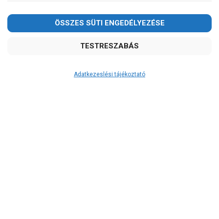
Ár
-
OK
Garancia, javítás
1 év garancia
Adatkezeslési tájékoztató
2 év garancia
2+1 év garancia
3 év garancia
A szivattyu-shop.hu
extra
szerviz szolgáltatásai
(garanciális időn túl is)
Garanciális márkaszerviz
Alkatrészellátás
Szerviz, javítás
Szállítás