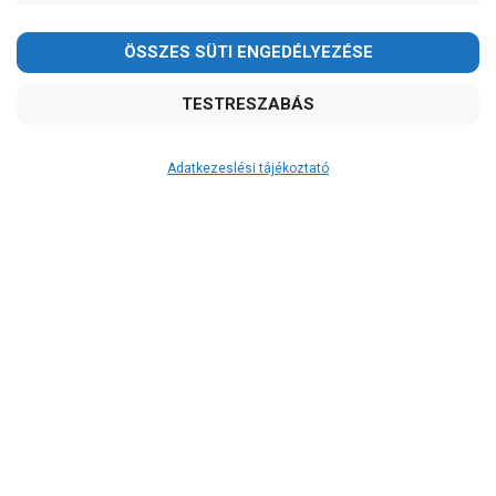
-
OK
Garancia, javítás
1 év garancia
2 év garancia
Adatkezeslési tájékoztató
2+1 év garancia
3 év garancia
Kedves Vásárlóink!
A szivattyu-shop.hu
extra
szerviz szolgáltatásai
2026.08.08-án szombaton a munkanap ellenére is ZÁRVA
(garanciális időn túl is)
TARTUNK!
Megértésüket és türelmüket köszönjük!
Garanciális márkaszerviz
Alkatrészellátás
email:
szivattyu@szivattyu-shop.hu
Szerviz, javítás
Szállítás
RAKTÁRON!
szállítás: 2-3 munkanap