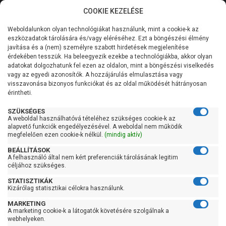
COOKIE KEZELÉSE
0
Weboldalunkon olyan technológiákat használunk, mint a cookie-k az
Kategóriák
Főoldal
Szivattyú gyártó szerint
Heron szivattyú
eszközadatok tárolására és/vagy eléréséhez. Ezt a böngészési élmény
javítása és a (nem) személyre szabott hirdetések megjelenítése
Általános információk
érdekében tesszük. Ha beleegyezik ezekbe a technológiákba, akkor olyan
Heron szivattyú
adatokat dolgozhatunk fel ezen az oldalon, mint a böngészési viselkedés
vagy az egyedi azonosítók. A hozzájárulás elmulasztása vagy
Szolgáltatásaink
visszavonása bizonyos funkciókat és az oldal működését hátrányosan
érintheti.
Szűrés
Kapcsolat
SZÜKSÉGES
A weboldal használhatóvá tételéhez szükséges cookie-k az
Gyors szűrők
alapvető funkciók engedélyezésével. A weboldal nem működik
megfelelően ezen cookie-k nélkül.
(mindig aktív)
Raktáron
BEÁLLÍTÁSOK
Ingyenes szállítás
A felhasználó által nem kért preferenciák tárolásának legitim
céljához szükséges.
Gyártók
STATISZTIKÁK
Kizárólag statisztikai célokra használunk.
Heron
MARKETING
A marketing cookie-k a látogatók követésére szolgálnak a
Ár
webhelyeken.