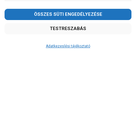
Elpumps
Foras
Grundfos
Ibo
Leo
Pedrollo
Adatkezeslési tájékoztató
Zenit
Ár
-
OK
Garancia, javítás
1 év garancia
2 év garancia
2+1 év garancia
3 év garancia