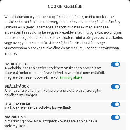
COOKIE KEZELÉSE
0
Weboldalunkon olyan technológiákat használunk, mint a cookie-k az
Kategóriák
Főoldal
Szivattyú
Szennyvízszivattyú
eszközadatok tárolására és/vagy eléréséhez. Ezt a böngészési élmény
Szabadátömlésű szennyvízszivattyú
javítása és a (nem) személyre szabott hirdetések megjelenítése
Általános információk
érdekében tesszük. Ha beleegyezik ezekbe a technológiákba, akkor olyan
Szabadátömlésű
adatokat dolgozhatunk fel ezen az oldalon, mint a böngészési viselkedés
vagy az egyedi azonosítók. A hozzájárulás elmulasztása vagy
Szolgáltatásaink
szennyvízszivattyú
visszavonása bizonyos funkciókat és az oldal működését hátrányosan
érintheti.
Kapcsolat
SZÜKSÉGES
A weboldal használhatóvá tételéhez szükséges cookie-k az
Szűrés
alapvető funkciók engedélyezésével. A weboldal nem működik
megfelelően ezen cookie-k nélkül.
(mindig aktív)
Gyors szűrők
BEÁLLÍTÁSOK
A felhasználó által nem kért preferenciák tárolásának legitim
céljához szükséges.
Raktáron
STATISZTIKÁK
Ingyenes szállítás
Kizárólag statisztikai célokra használunk.
Gyártók
MARKETING
A marketing cookie-k a látogatók követésére szolgálnak a
webhelyeken.
Einhell