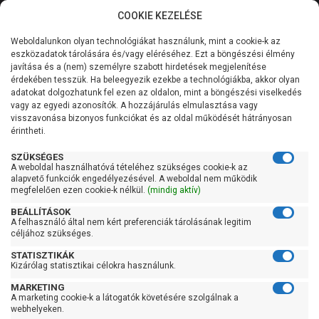
COOKIE KEZELÉSE
0
Weboldalunkon olyan technológiákat használunk, mint a cookie-k az
Kategóriák
Főoldal
Szivattyú gyártó szerint
Jiadi szivattyú
eszközadatok tárolására és/vagy eléréséhez. Ezt a böngészési élmény
Jiadi 4SKm
javítása és a (nem) személyre szabott hirdetések megjelenítése
Általános információk
érdekében tesszük. Ha beleegyezik ezekbe a technológiákba, akkor olyan
Jiadi 4SKm
adatokat dolgozhatunk fel ezen az oldalon, mint a böngészési viselkedés
vagy az egyedi azonosítók. A hozzájárulás elmulasztása vagy
Szolgáltatásaink
visszavonása bizonyos funkciókat és az oldal működését hátrányosan
érintheti.
Kapcsolat
Szűrés
SZÜKSÉGES
A weboldal használhatóvá tételéhez szükséges cookie-k az
alapvető funkciók engedélyezésével. A weboldal nem működik
Gyors szűrők
megfelelően ezen cookie-k nélkül.
(mindig aktív)
BEÁLLÍTÁSOK
Raktáron
A felhasználó által nem kért preferenciák tárolásának legitim
Ingyenes szállítás
céljához szükséges.
STATISZTIKÁK
Gyártók
Kizárólag statisztikai célokra használunk.
MARKETING
Jiadi szivattyú
A marketing cookie-k a látogatók követésére szolgálnak a
webhelyeken.
Ár