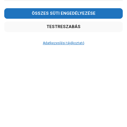
-
OK
Garancia, javítás
1 év garancia
2 év garancia
Adatkezeslési tájékoztató
2+1 év garancia
3 év garancia
A szivattyu-shop.hu
extra
szerviz szolgáltatásai
(garanciális időn túl is)
Garanciális márkaszerviz
Alkatrészellátás
Szerviz, javítás
Szállítás
RAKTÁRON!