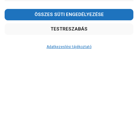
-
OK
Garancia, javítás
1 év garancia
2 év garancia
Adatkezeslési tájékoztató
2+1 év garancia
3 év garancia
A szivattyu-shop.hu
extra
szerviz szolgáltatásai
(garanciális időn túl is)
Garanciális márkaszerviz
Alkatrészellátás
Szerviz, javítás
Szállítás
RAKTÁRON!