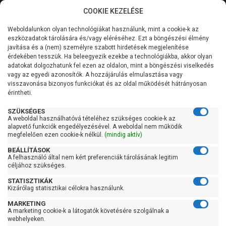
COOKIE KEZELÉSE
0
Weboldalunkon olyan technológiákat használunk, mint a cookie-k az
Kategóriák
Főoldal
Szivattyú gyártó szerint
Leo szivattyú
eszközadatok tárolására és/vagy eléréséhez. Ezt a böngészési élmény
Leo SW
javítása és a (nem) személyre szabott hirdetések megjelenítése
Általános információk
érdekében tesszük. Ha beleegyezik ezekbe a technológiákba, akkor olyan
Leo SW
adatokat dolgozhatunk fel ezen az oldalon, mint a böngészési viselkedés
vagy az egyedi azonosítók. A hozzájárulás elmulasztása vagy
Szolgáltatásaink
visszavonása bizonyos funkciókat és az oldal működését hátrányosan
érintheti.
Kapcsolat
Szűrés
SZÜKSÉGES
A weboldal használhatóvá tételéhez szükséges cookie-k az
alapvető funkciók engedélyezésével. A weboldal nem működik
Gyors szűrők
megfelelően ezen cookie-k nélkül.
(mindig aktív)
BEÁLLÍTÁSOK
Raktáron
A felhasználó által nem kért preferenciák tárolásának legitim
Ingyenes szállítás
céljához szükséges.
STATISZTIKÁK
Gyártók
Kizárólag statisztikai célokra használunk.
MARKETING
Leo
A marketing cookie-k a látogatók követésére szolgálnak a
webhelyeken.
Ár