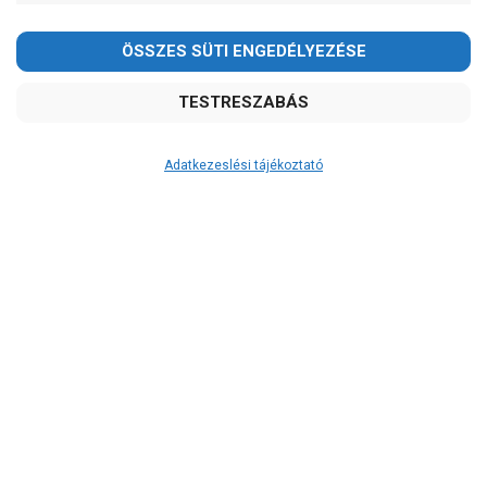
-
OK
Garancia, javítás
1 év garancia
2 év garancia
Adatkezeslési tájékoztató
2+1 év garancia
3 év garancia
A szivattyu-shop.hu
extra
szerviz szolgáltatásai
(garanciális időn túl is)
Garanciális márkaszerviz
Alkatrészellátás
Szerviz, javítás
Szállítás
RAKTÁRON!