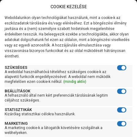
COOKIE KEZELÉSE
0
Weboldalunkon olyan technológiákat használunk, mint a cookie-k az
Kategóriák
Főoldal
Szivattyú gyártó szerint
Foras szivattyú
eszközadatok tárolására és/vagy eléréséhez. Ezt a böngészési élmény
Foras FTR
javítása és a (nem) személyre szabott hirdetések megjelenítése
Általános információk
érdekében tesszük. Ha beleegyezik ezekbe a technológiákba, akkor olyan
Foras FTR
adatokat dolgozhatunk fel ezen az oldalon, mint a böngészési viselkedés
vagy az egyedi azonosítók. A hozzájárulás elmulasztása vagy
Szolgáltatásaink
visszavonása bizonyos funkciókat és az oldal működését hátrányosan
érintheti.
Kapcsolat
Szűrés
SZÜKSÉGES
A weboldal használhatóvá tételéhez szükséges cookie-k az
alapvető funkciók engedélyezésével. A weboldal nem működik
Gyors szűrők
megfelelően ezen cookie-k nélkül.
(mindig aktív)
BEÁLLÍTÁSOK
Raktáron
A felhasználó által nem kért preferenciák tárolásának legitim
Ingyenes szállítás
céljához szükséges.
STATISZTIKÁK
Gyártók
Kizárólag statisztikai célokra használunk.
MARKETING
Foras
A marketing cookie-k a látogatók követésére szolgálnak a
webhelyeken.
Ár