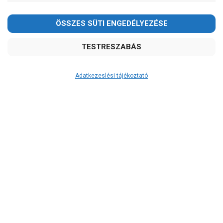
Ár
-
OK
Garancia, javítás
Adatkezeslési tájékoztató
1 év garancia
2 év garancia
2+1 év garancia
3 év garancia
A szivattyu-shop.hu
extra
szerviz szolgáltatásai
(garanciális időn túl is)
Garanciális márkaszerviz
Alkatrészellátás
Szerviz, javítás
Szállítás