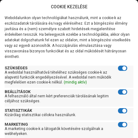
COOKIE KEZELÉSE
0
Weboldalunkon olyan technológiákat használunk, mint a cookie-k az
Kategóriák
Főoldal
Szivattyú
Házivízellátó házivízmű
eszközadatok tárolására és/vagy eléréséhez. Ezt a böngészési élmény
Grundfos házivízellátó házivízmű
javítása és a (nem) személyre szabott hirdetések megjelenítése
Általános információk
érdekében tesszük. Ha beleegyezik ezekbe a technológiákba, akkor olyan
Grundfos házivízellátó
adatokat dolgozhatunk fel ezen az oldalon, mint a böngészési viselkedés
vagy az egyedi azonosítók. A hozzájárulás elmulasztása vagy
Szolgáltatásaink
házivízmű
visszavonása bizonyos funkciókat és az oldal működését hátrányosan
érintheti.
Kapcsolat
SZÜKSÉGES
A weboldal használhatóvá tételéhez szükséges cookie-k az
Szűrés
alapvető funkciók engedélyezésével. A weboldal nem működik
megfelelően ezen cookie-k nélkül.
(mindig aktív)
Gyors szűrők
BEÁLLÍTÁSOK
A felhasználó által nem kért preferenciák tárolásának legitim
céljához szükséges.
Raktáron
STATISZTIKÁK
Ingyenes szállítás
Kizárólag statisztikai célokra használunk.
Gyártók
MARKETING
A marketing cookie-k a látogatók követésére szolgálnak a
webhelyeken.
Grundfos