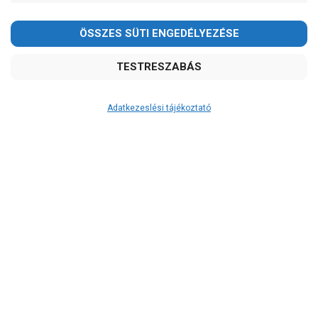
Aquastrong
Calpeda
Dab
Dynatech
Ebara
Einhell
Adatkezeslési tájékoztató
Elpumps
Extol Premium
Foras
Frog
Grundfos
Hailea
Heron
Ibo
IMP Pumps
IPro
Jiadi szivattyú
Leo
Nero