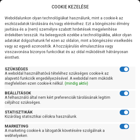
COOKIE KEZELÉSE
0
Weboldalunkon olyan technológiákat használunk, mint a cookie-k az
Kategóriák
Főoldal
Szivattyú
eszközadatok tárolására és/vagy eléréséhez. Ezt a böngészési élmény
javítása és a (nem) személyre szabott hirdetések megjelenítése
Általános információk
érdekében tesszük. Ha beleegyezik ezekbe a technológiákba, akkor olyan
Szivattyú
adatokat dolgozhatunk fel ezen az oldalon, mint a böngészési viselkedés
vagy az egyedi azonosítók. A hozzájárulás elmulasztása vagy
Szolgáltatásaink
visszavonása bizonyos funkciókat és az oldal működését hátrányosan
érintheti.
Szűrés
Kapcsolat
SZÜKSÉGES
A weboldal használhatóvá tételéhez szükséges cookie-k az
Gyors szűrők
alapvető funkciók engedélyezésével. A weboldal nem működik
megfelelően ezen cookie-k nélkül.
(mindig aktív)
Raktáron
BEÁLLÍTÁSOK
Ingyenes szállítás
A felhasználó által nem kért preferenciák tárolásának legitim
céljához szükséges.
Gyártók
STATISZTIKÁK
Kizárólag statisztikai célokra használunk.
Acquaer
MARKETING
AL-KO
A marketing cookie-k a látogatók követésére szolgálnak a
webhelyeken.
Aqualift