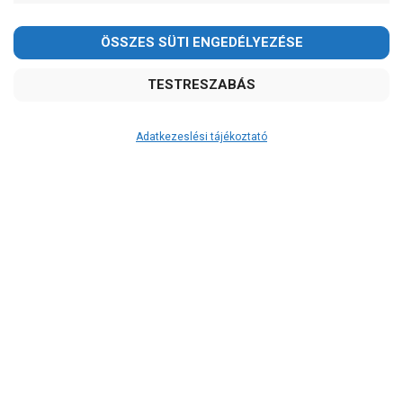
Ár
-
OK
Garancia, javítás
Adatkezeslési tájékoztató
1 év garancia
2 év garancia
2+1 év garancia
3 év garancia
A szivattyu-shop.hu
extra
szerviz szolgáltatásai
(garanciális időn túl is)
Garanciális márkaszerviz
Alkatrészellátás
Szerviz, javítás
Szállítás