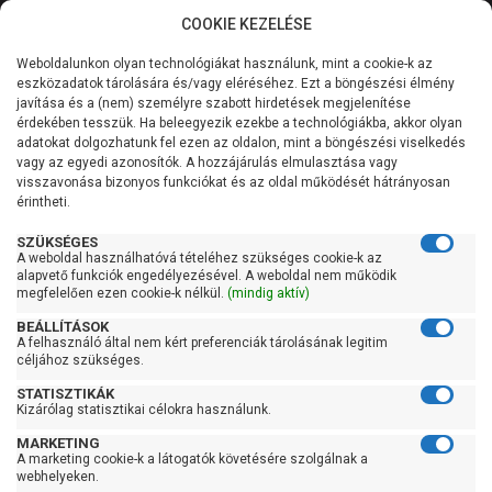
COOKIE KEZELÉSE
0
Weboldalunkon olyan technológiákat használunk, mint a cookie-k az
Kategóriák
Főoldal
Szivattyú
Búvárszivattyú csőkút szivattyú
eszközadatok tárolására és/vagy eléréséhez. Ezt a böngészési élmény
Nero búvárszivattyú csőkút szivattyú
javítása és a (nem) személyre szabott hirdetések megjelenítése
Általános információk
érdekében tesszük. Ha beleegyezik ezekbe a technológiákba, akkor olyan
Nero búvárszivattyú
adatokat dolgozhatunk fel ezen az oldalon, mint a böngészési viselkedés
vagy az egyedi azonosítók. A hozzájárulás elmulasztása vagy
Szolgáltatásaink
csőkút szivattyú
visszavonása bizonyos funkciókat és az oldal működését hátrányosan
érintheti.
Kapcsolat
SZÜKSÉGES
A weboldal használhatóvá tételéhez szükséges cookie-k az
Szűrés
alapvető funkciók engedélyezésével. A weboldal nem működik
megfelelően ezen cookie-k nélkül.
(mindig aktív)
Gyors szűrők
BEÁLLÍTÁSOK
A felhasználó által nem kért preferenciák tárolásának legitim
céljához szükséges.
Raktáron
STATISZTIKÁK
Ingyenes szállítás
Kizárólag statisztikai célokra használunk.
Gyártók
MARKETING
A marketing cookie-k a látogatók követésére szolgálnak a
webhelyeken.
Nero