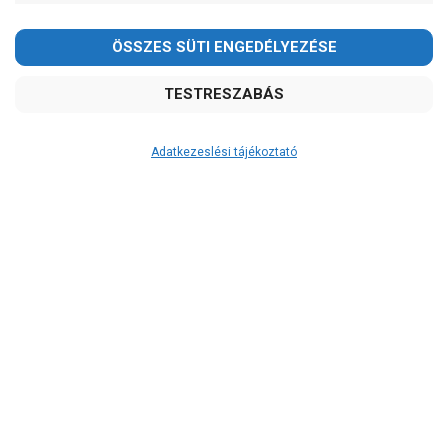
Einhell
Foras
Ibo
Leo
Pedrollo
Zenit
Adatkezeslési tájékoztató
Ár
-
OK
Garancia, javítás
1 év garancia
2 év garancia
2+1 év garancia
3 év garancia
A szivattyu-shop.hu
extra
szerviz szolgáltatásai