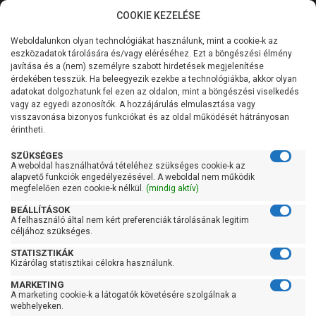
COOKIE KEZELÉSE
0
Weboldalunkon olyan technológiákat használunk, mint a cookie-k az
Kategóriák
Főoldal
Szivattyú
Szennyezett vízszivattyú
eszközadatok tárolására és/vagy eléréséhez. Ezt a böngészési élmény
Zsomszivattyú szennyezett vízre
javítása és a (nem) személyre szabott hirdetések megjelenítése
Általános információk
érdekében tesszük. Ha beleegyezik ezekbe a technológiákba, akkor olyan
Zsomszivattyú
adatokat dolgozhatunk fel ezen az oldalon, mint a böngészési viselkedés
vagy az egyedi azonosítók. A hozzájárulás elmulasztása vagy
Szolgáltatásaink
szennyezett vízre
visszavonása bizonyos funkciókat és az oldal működését hátrányosan
érintheti.
Kapcsolat
SZÜKSÉGES
A weboldal használhatóvá tételéhez szükséges cookie-k az
Szűrés
alapvető funkciók engedélyezésével. A weboldal nem működik
megfelelően ezen cookie-k nélkül.
(mindig aktív)
Gyors szűrők
BEÁLLÍTÁSOK
A felhasználó által nem kért preferenciák tárolásának legitim
céljához szükséges.
Raktáron
STATISZTIKÁK
Ingyenes szállítás
Kizárólag statisztikai célokra használunk.
Gyártók
MARKETING
A marketing cookie-k a látogatók követésére szolgálnak a
webhelyeken.
AL-KO