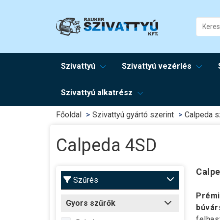
Szivattyú
Szivattyú vezérlés
Szivattyú alkatrész
Főoldal
Szivattyú gyártó szerint
Calpeda s
Calpeda 4SD
Calp
Szűrés
Prémi
Gyors szűrők
búvár
felhas