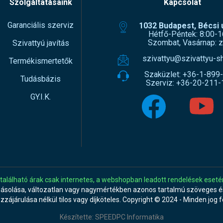
Szolgáltatásaink
Kapcsolat
Garanciális szerviz
1032 Budapest, Bécsi ú
Hétfő-Péntek: 8:00-1
Szombat, Vasárnap: z
Szivattyú javítás
szivattyu@szivattyu-s
Termékismertetők
Szaküzlet:
+36-1-899
Tudásbázis
Szerviz:
+36-20-211-
GY.I.K.
 található árak csak internetes, a webshopban leadott rendelések eseté
másolása, változatlan vagy nagymértékben azonos tartalmú szöveges és
ozzájárulása nélkül tilos vagy díjköteles. Copyright © 2024 - Minden jog 
Készítette:
SPEEDPC Informatika