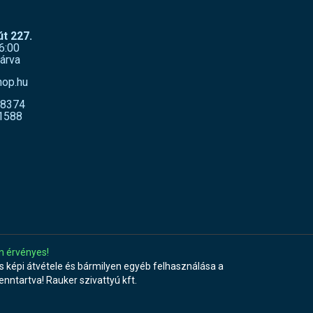
t 227.
6:00
árva
hop.hu
-8374
1588
n érvényes!
 képi átvétele és bármilyen egyéb felhasználása a
fenntartva! Rauker szivattyú kft.