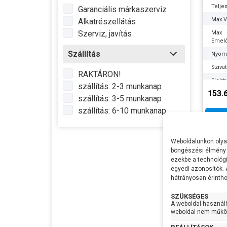
Telje
Garanciális márkaszerviz
Max Ví
Alkatrészellátás
Szerviz, javítás
Max
Emel
Szállítás
Nyom
Sziva
RAKTÁRON!
Elekt
szállítás: 2-3 munkanap
hoss
153.
szállítás: 3-5 munkanap
Homo
szállítás: 6-10 munkanap
Max m
Optim
munk
Weboldalunkon olyan
Lapát
böngészési élmény 
ezekbe a technológi
Lapát
egyedi azonosítók.
szám
hátrányosan érinthet
Tenge
SZÜKSÉGES
A weboldal használ
weboldal nem működ
Sziva
anyag