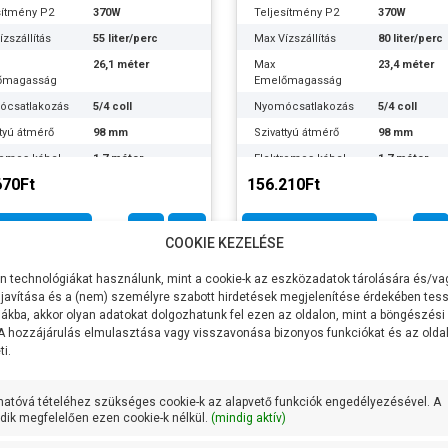
sítmény P2
370W
Teljesítmény P2
370W
zszállítás
55 liter/perc
Max Vízszállítás
80 liter/perc
26,1 méter
Max
23,4 méter
őmagasság
Emelőmagasság
ócsatlakozás
5/4 coll
Nyomócsatlakozás
5/4 coll
ttyú átmérő
98 mm
Szivattyú átmérő
98 mm
romos kábel
1,7 méter
Elektromos kábel
1,7 méter
za
hossza
670Ft
156.210Ft
ktűrőképesség
300 g/m3
Homoktűrőképesség
300 g/m3
eríthetőség
60 méter
Max meríthetőség
60 méter
Tovább
Tovább
COOKIE KEZELÉSE
ális
15,5 méteren 40
Optimális
14,1 méteren
apont
liter/perc
munkapont
liter/perc
 technológiákat használunk, mint a cookie-k az eszközadatok tárolására és/vag
kerék anyaga
Noryl
Lapátkerék anyaga
Noryl
javítása és a (nem) személyre szabott hirdetések megjelenítése érdekében tess
ákba, akkor olyan adatokat dolgozhatunk fel ezen az oldalon, mint a böngészési
kerekek
4 db
Lapátkerekek
4 db
 A hozzájárulás elmulasztása vagy visszavonása bizonyos funkciókat és az old
a
száma
i.
ly anyaga
AISI 430 F
Tengely anyaga
AISI 430 F
rozsdamentes
rozsdament
acél
acél
hatóvá tételéhez szükséges cookie-k az alapvető funkciók engedélyezésével. A
ik megfelelően ezen cookie-k nélkül.
(mindig aktív)
ttyúház
AISI 304
Szivattyúház
AISI 304
a
rozsdamentes
anyaga
rozsdament