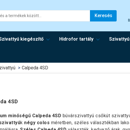
Keresés
B
Szivattyú kiegészítő
Hidrofor tartály
Szivattyú
zivattyú
Calpeda 4SD
eda 4SD
um minőségű Calpeda 4SD
búvárszivattyú csőkút szivattyú
szivattyú
k
négy colos
méretben, széles választékban lakos
ználásra.
Széles Calpeda 4SD
választék, kedvező árak, gyo