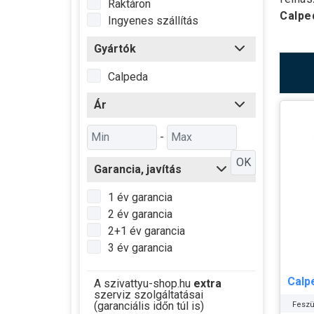
Raktáron
Calpe
Ingyenes szállítás
Gyártók
Calpeda
Ár
-
OK
Garancia, javítás
1 év garancia
2 év garancia
2+1 év garancia
3 év garancia
Calp
A szivattyu-shop.hu
extra
szerviz szolgáltatásai
(garanciális időn túl is)
Feszü