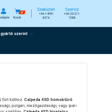
Szaküzlet
Szervíz
0
+36-1-899-
+36-20-211-
elépés
Kosár
8374
1588
 gyártó szerint
 fúrt kúthoz.
Calpeda 4SD homoktűrő
sági, polgári, mezőgazdasági, vagy ipari
rs szállítás.
Calpeda 4SD hivatalos