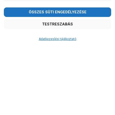
-
OK
Garancia, javítás
1 év garancia
2 év garancia
Adatkezeslési tájékoztató
2+1 év garancia
3 év garancia
A szivattyu-shop.hu
extra
szerviz szolgáltatásai
(garanciális időn túl is)
Garanciális márkaszerviz
Kedves Vásárlóink!
Alkatrészellátás
2026.08.08-án szombaton a munkanap ellenére is ZÁRVA
Szerviz, javítás
TARTUNK!
Megértésüket és türelmüket köszönjük!
Szállítás
email:
szivattyu@szivattyu-shop.hu
RAKTÁRON!