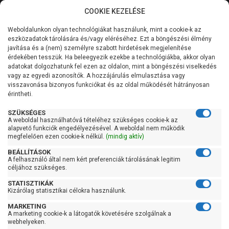
COOKIE KEZELÉSE
0
Weboldalunkon olyan technológiákat használunk, mint a cookie-k az
Kategóriák
Főoldal
Szivattyú gyártó szerint
Pedrollo szivattyú
eszközadatok tárolására és/vagy eléréséhez. Ezt a böngészési élmény
Pedrollo ZX
javítása és a (nem) személyre szabott hirdetések megjelenítése
Általános információk
érdekében tesszük. Ha beleegyezik ezekbe a technológiákba, akkor olyan
Pedrollo ZX
adatokat dolgozhatunk fel ezen az oldalon, mint a böngészési viselkedés
vagy az egyedi azonosítók. A hozzájárulás elmulasztása vagy
Szolgáltatásaink
visszavonása bizonyos funkciókat és az oldal működését hátrányosan
érintheti.
Kapcsolat
Szűrés
SZÜKSÉGES
A weboldal használhatóvá tételéhez szükséges cookie-k az
alapvető funkciók engedélyezésével. A weboldal nem működik
Gyors szűrők
megfelelően ezen cookie-k nélkül.
(mindig aktív)
BEÁLLÍTÁSOK
Raktáron
A felhasználó által nem kért preferenciák tárolásának legitim
Ingyenes szállítás
céljához szükséges.
STATISZTIKÁK
Gyártók
Kizárólag statisztikai célokra használunk.
MARKETING
Pedrollo
A marketing cookie-k a látogatók követésére szolgálnak a
webhelyeken.
Ár