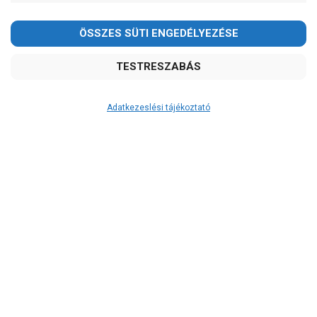
-
OK
Garancia, javítás
1 év garancia
2 év garancia
Adatkezeslési tájékoztató
2+1 év garancia
3 év garancia
A szivattyu-shop.hu
extra
szerviz szolgáltatásai
(garanciális időn túl is)
Garanciális márkaszerviz
Alkatrészellátás
Szerviz, javítás
Szállítás
RAKTÁRON!