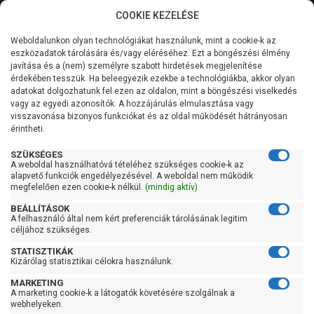
COOKIE KEZELÉSE
0
Weboldalunkon olyan technológiákat használunk, mint a cookie-k az
Kategóriák
Főoldal
Szivattyú gyártó szerint
Leo szivattyú
eszközadatok tárolására és/vagy eléréséhez. Ezt a böngészési élmény
Leo LKS
javítása és a (nem) személyre szabott hirdetések megjelenítése
Általános információk
érdekében tesszük. Ha beleegyezik ezekbe a technológiákba, akkor olyan
Leo LKS
adatokat dolgozhatunk fel ezen az oldalon, mint a böngészési viselkedés
vagy az egyedi azonosítók. A hozzájárulás elmulasztása vagy
Szolgáltatásaink
visszavonása bizonyos funkciókat és az oldal működését hátrányosan
érintheti.
Kapcsolat
Szűrés
SZÜKSÉGES
A weboldal használhatóvá tételéhez szükséges cookie-k az
alapvető funkciók engedélyezésével. A weboldal nem működik
Gyors szűrők
megfelelően ezen cookie-k nélkül.
(mindig aktív)
BEÁLLÍTÁSOK
Raktáron
A felhasználó által nem kért preferenciák tárolásának legitim
Ingyenes szállítás
céljához szükséges.
STATISZTIKÁK
Gyártók
Kizárólag statisztikai célokra használunk.
MARKETING
Leo
A marketing cookie-k a látogatók követésére szolgálnak a
webhelyeken.
Ár