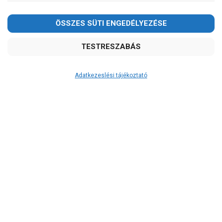
-
OK
Garancia, javítás
1 év garancia
Adatkezeslési tájékoztató
2 év garancia
2+1 év garancia
3 év garancia
A szivattyu-shop.hu
extra
szerviz szolgáltatásai
(garanciális időn túl is)
Garanciális márkaszerviz
Alkatrészellátás
Szerviz, javítás
Szállítás
RAKTÁRON!