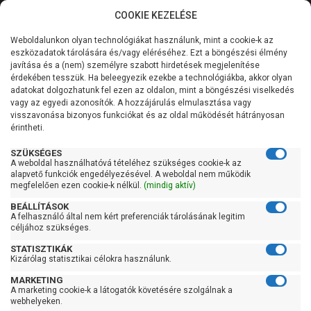
COOKIE KEZELÉSE
0
Weboldalunkon olyan technológiákat használunk, mint a cookie-k az
Kategóriák
Főoldal
Szivattyú gyártó szerint
IMP Pumps szivattyú
eszközadatok tárolására és/vagy eléréséhez. Ezt a böngészési élmény
IMP Pumps NMT SAN MINI
javítása és a (nem) személyre szabott hirdetések megjelenítése
Általános információk
érdekében tesszük. Ha beleegyezik ezekbe a technológiákba, akkor olyan
IMP Pumps NMT SAN
adatokat dolgozhatunk fel ezen az oldalon, mint a böngészési viselkedés
vagy az egyedi azonosítók. A hozzájárulás elmulasztása vagy
Szolgáltatásaink
MINI
visszavonása bizonyos funkciókat és az oldal működését hátrányosan
érintheti.
Kapcsolat
SZÜKSÉGES
A weboldal használhatóvá tételéhez szükséges cookie-k az
Szűrés
alapvető funkciók engedélyezésével. A weboldal nem működik
megfelelően ezen cookie-k nélkül.
(mindig aktív)
Gyors szűrők
BEÁLLÍTÁSOK
A felhasználó által nem kért preferenciák tárolásának legitim
Kedves Vásárlóink!
céljához szükséges.
Raktáron
2026.08.08-án szombaton a munkanap ellenére is ZÁRVA
STATISZTIKÁK
Ingyenes szállítás
TARTUNK!
Kizárólag statisztikai célokra használunk.
Megértésüket és türelmüket köszönjük!
Gyártók
MARKETING
A marketing cookie-k a látogatók követésére szolgálnak a
webhelyeken.
email:
szivattyu@szivattyu-shop.hu
Ár