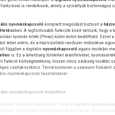
funkcióval is rendelkezik, amely a szivattyúk biztonságos ü
tális nyomáskapcsoló
komplett megoldást biztosít a
háziv
tetés
ében. A legfontosabb funkciók közé tartozik, hogy a
solási nyomás érték (Pmax) külön-külön beállítható. Ezzel 
tást lehet elérni, és a házivízellátó rendszer működése egye
tól függően a digitális
nyomáskapcsoló
egyes modeljei meg
ellen
is. Ez a lehetőség történhet áramfelvétel, nyomásérték,
i funkció költséghatékony, hiszen nincs szükség további s
ges csatlakozókhoz. Természetesen a szárazon futásból sz
tális nyomáskapcsoló használatával.
itális nyomáskapcsoló beépítése
zivattyú vezérlés nem vízálló! Tehát a
digitális nyomáskap
eépíteni. Ezzel biztosítható a hosszú élettartam és a bizton