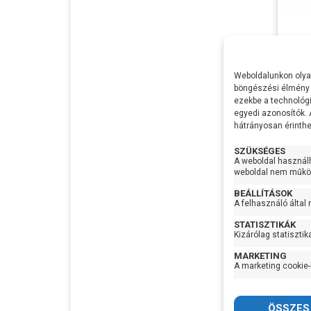
beállí
Ibo D
A
leg
Feszü
Megbíz
Weboldalunkon olyan
Csatl
böngészési élmény 
mére
ezekbe a technológi
Max t
egyedi azonosítók.
hátrányosan érinthet
Beépí
SZÜKSÉGES
Védel
A weboldal használ
weboldal nem működ
Indítá
nyom
BEÁLLÍTÁSOK
16.8
A felhasználó által
Legki
nyom
STATISZTIKÁK
Kizárólag statisztik
Gyártó
Termé
MARKETING
A marketing cookie-
Garan
Készl
infor