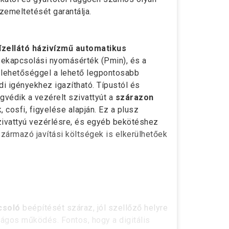
zemeltetését garantálja.
ízellátó házivízmű automatikus
 bekapcsolási nyomásérték (Pmin), és a
a lehetőséggel a lehető legpontosabb
di igényekhez igazítható. Típustól és
védik a vezérelt szivattyút a
szárazon
 cosfi, figyelése alapján. Ez a plusz
zivattyú vezérlésre, és egyéb bekötéshez
ármazó javítási költségek is elkerülhetőek
csoló
beépítését száraz, jól szellőző helyre
ságos működés. Fontos, hogy a digitális