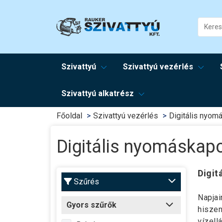
Szivattyú
Szivattyú vezérlés
Szivattyú alkatrész
Főoldal
Szivattyú vezérlés
Digitális nyom
Digitális nyomáskap
Digit
Szűrés
Napjai
Gyors szűrők
hiszen
vízell