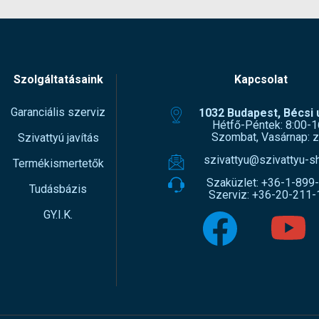
Szolgáltatásaink
Kapcsolat
Garanciális szerviz
1032 Budapest, Bécsi ú
Hétfő-Péntek: 8:00-1
Szombat, Vasárnap: z
Szivattyú javítás
szivattyu@szivattyu-s
Termékismertetők
Szaküzlet:
+36-1-899
Tudásbázis
Szerviz:
+36-20-211-
GY.I.K.