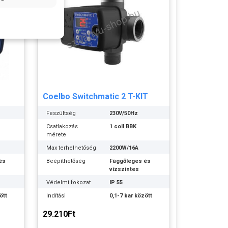
Coelbo Switchmatic 2 T-KIT
Feszültség
230V/50Hz
Csatlakozás
1 coll BBK
mérete
Max terhelhetőség
2200W/16A
és
Beépíthetőség
Függőleges és
vízszintes
Védelmi fokozat
IP 55
ött
Indítási
0,1-7 bar között
nyomásérték
29.210Ft
Legkissebb
0,1 bar
nyomáskülönbség