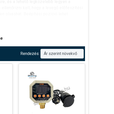
sre, és a lehető legközelebb legyen a
e ellenőrizni kell, hogy a levegő előfeszítési
n olvashat. Beépítési pozíció lehet
se
csoló
kiválasztásánál az a
maximális
mfelvételben, hogy mekkora teljesítményű
Rendezés:
ltérő, tehát magasabb teljesítményű
pcsoló beépítése.
gy szaktudást. Az egyszerű kezelhetőségnek
gitális nyomáskapcsoló a mellékelt
olvasása, annak értelmezése természetesen
ő kérdés esetén szívesen segítünk a