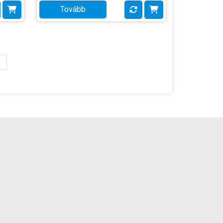
Tovább
Gyártó:
Coelbo
Termék súlya:
0.35 kg
Garancia:
1 év
Készlet
szállítás: 3-5
információ:
munkanap
»