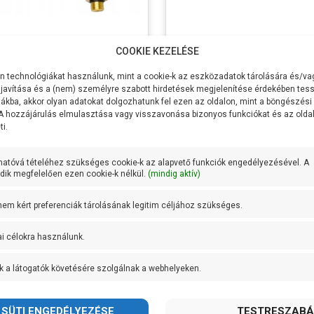
tással kapcsolatos kérdésekben.
IG-IBO 1
Nero DPS-10
COOKIE KEZELÉSE
népszerűbb digitális nyomáskapcsoló
k közé soroljuk a
CO
ltség
230V/50Hz
Feszültség
230V
ható spanyol gyártás, megfizethető ár és remek minőség je
 technológiákat használunk, mint a cookie-k az eszközadatok tárolására és/vag
akozás
1/4 coll
Csatlakozás
1/4 coll
javítása és a (nem) személyre szabott hirdetések megjelenítése érdekében tess
te
mérete
ákba, akkor olyan adatokat dolgozhatunk fel ezen az oldalon, mint a böngészési
erhelhetőség
1500W/10A
Max terhelhetőség
1500W/10A
 A hozzájárulás elmulasztása vagy visszavonása bizonyos funkciókat és az old
i.
thetőség
Függőleges és
Beépíthetőség
Függőleges 
vízszintes
vízszintes
mi fokozat
IP 65
Védelmi fokozat
IP65
hatóvá tételéhez szükséges cookie-k az alapvető funkciók engedélyezésével. A
ik megfelelően ezen cookie-k nélkül.
(mindig aktív)
si
0,5-8 bar között
Indítási
0,5-7 bar köz
ásérték
nyomásérték
02Ft
21.900Ft
 nem kért preferenciák tárolásának legitim céljához szükséges.
ssebb
0,1 bar
Legkissebb
0,1 bar
áskülönbség
nyomáskülönbség
Tovább
Tovább
ai célokra használunk.
:
Ibo
Gyártó:
Nero
k súlya:
0.2 kg
Termék súlya:
0.5 kg
k a látogatók követésére szolgálnak a webhelyeken.
cia:
2 év
Garancia:
2 év
et
szállítás: 3-5
Készlet
RAKTÁRON!
máció:
munkanap
információ: