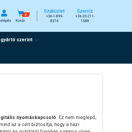
Szaküzlet
Szervíz
0
+36-1-899-
+36-20-211-
elépés
Kosár
8374
1588
 gyártó szerint
igitális nyomáskapcsoló
. Ez nem meglepő,
d az a célt biztosítja, hogy a házi
kától és gyártótól függően számos olyan