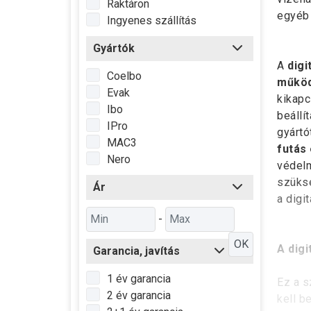
Raktáron
egyéb 
Ingyenes szállítás
Gyártók
A
digi
Coelbo
működ
Evak
kikapc
Ibo
beállí
IPro
gyártó
MAC3
futás 
Nero
védelm
szüksé
Ár
a digi
-
OK
A dig
Garancia, javítás
1 év garancia
Ez a s
2 év garancia
kell b