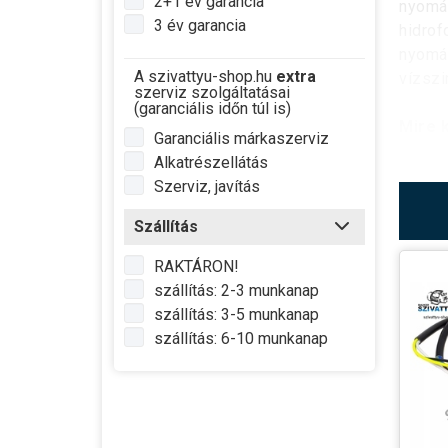
2+1 év garancia
nyomás
3 év garancia
hidrof
nyomás
A szivattyu-shop.hu
extra
vízszi
szerviz szolgáltatásai
(garanciális időn túl is)
Mire k
Garanciális márkaszerviz
Alkatrészellátás
A legf
Szerviz, javítás
terhe
szivat
Szállítás
szivat
RAKTÁRON!
szállítás: 2-3 munkanap
szállítás: 3-5 munkanap
A dig
szállítás: 6-10 munkanap
A digi
köszön
haszná
fontos