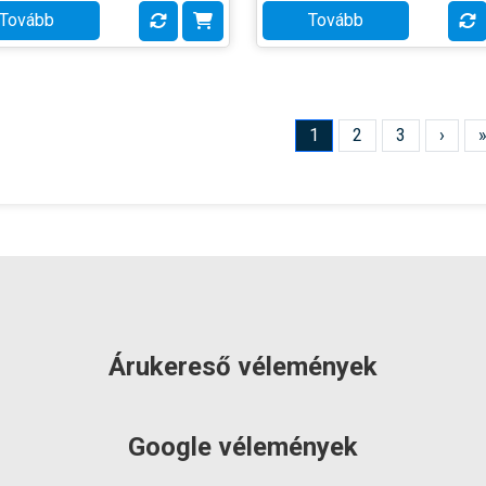
Tovább
Tovább
:
IPro
Gyártó:
Coelbo
k súlya:
0.7 kg
Termék súlya:
0.25 kg
cia:
3 év
Garancia:
1 év
et
szállítás: 3-5
Készlet
RAKTÁRON!
máció:
munkanap
információ:
1
2
3
›
Árukereső vélemények
Google vélemények