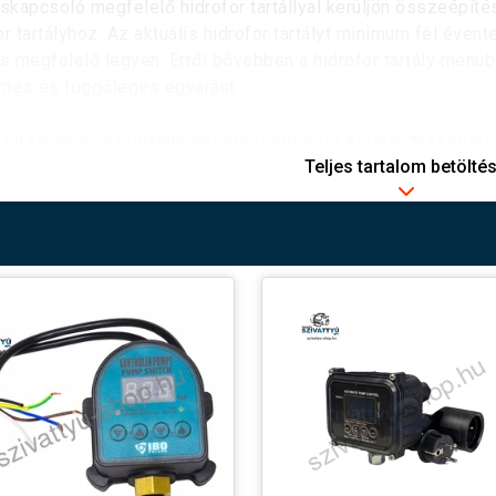
kapcsoló megfelelő hidrofor tartállyal kerüljön összeépíté
or tartályhoz. Az aktuális hidrofor tartályt minimum fél évent
 megfelelő legyen. Erről bővebben a hidrofor tartály menübe
ntes és függőleges egyaránt.
ell figyelni a digitális nyomáskapcsoló kiválasztásánál?
Teljes tartalom betölté
ontosabb tényező amire figyelni kell a
digitális nyomáskap
lhetőség
. A gyártó megadja WATT-ban illetve maximális ára
tyúval használható a szivattyú vezérlés. Amennyiben ettől e
tyút kell vezérelni mindenképpen szükséges egy mágneska
itális nyomáskapcsoló beállítása, beüzemelése.
tális nyomáskapcsoló beállítása nem igényel különösen na
hetően gyorsan és egyszerűen beprogramozható. Minden di
lati utasítás alapján telepíthető. A használati útmutató el
. Ettől függetlenül mivel szakkereskedés vagyunk, felmerül