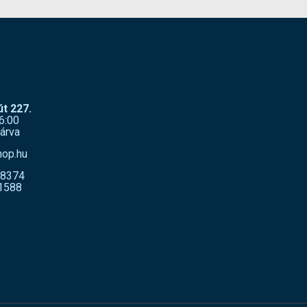
t 227.
6:00
árva
hop.hu
-8374
1588