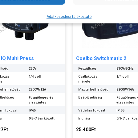
Adatkezeslési tájékoztató
 IQ Multi Press
Coelbo Switchmatic 2
ltség
230V
Feszültség
230V/50Hz
akozás
1/4 coll
Csatlakozás
1/4 coll
te
mérete
erhelhetőség
2200W/12A
Max terhelhetőség
2200W/16A
thetőség
Függőleges és
Beépíthetőség
Függőleges 
vízszintes
vízszintes
mi fokozat
IP65
Védelmi fokozat
IP 55
si
0,5-7 bar között
Indítási
0,1-7 bar köz
ásérték
nyomásérték
37Ft
25.400Ft
ssebb
0,1 bar
Legkissebb
0,1 bar
áskülönbség
nyomáskülönbség