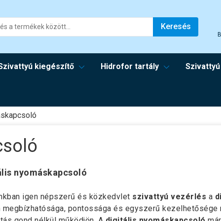
Keresés
B
Szivattyú kiegészítő
Hidrofor tartály
Szivattyú
áskapcsoló
csoló
ális nyomáskapcsoló
nkban igen népszerű és közkedvlet
szivattyú vezérlés
a
d
 megbízhatósága, pontossága és egyszerű kezelhetősége min
átás gond nélkül működjön. A
digitális nyomáskapcsoló
már