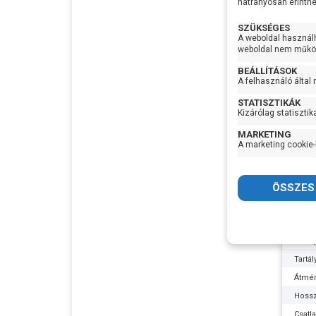
hátrányosan érinthet
Termé
SZÜKSÉGES
Garan
A weboldal használ
Készl
weboldal nem működ
infor
BEÁLLÍTÁSOK
A felhasználó által
STATISZTIKÁK
Kizárólag statisztik
MARKETING
A marketing cookie-
Leo 5
tartá
Kialak
Tartá
Tartá
Átmé
Hoss
Csatl