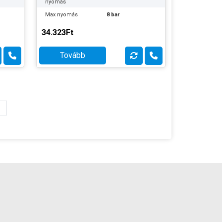
nyomás
Max nyomás
8 bar
Gumimembrán
Cserélhető
34.323Ft
Gyártó:
Leo
Termék súlya:
12 kg
Tovább
Garancia:
2 év
N!
Készlet
ÉRDEKLŐDJÖN!
információ:
»