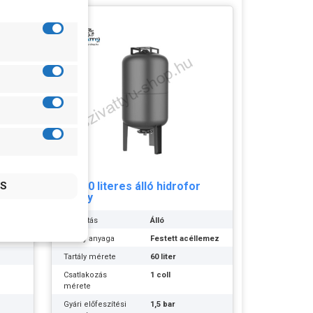
Készlet
szállítás: 3-5
információ:
munkanap
r
Leo 60 literes álló hidrofor
tartály
Kialakítás
Álló
llemez
Tartály anyaga
Festett acéllemez
Tartály mérete
60 liter
Csatlakozás
1 coll
mérete
Gyári előfeszítési
1,5 bar