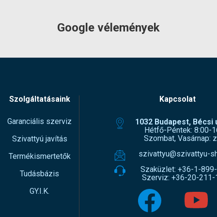
Google vélemények
Szolgáltatásaink
Kapcsolat
Garanciális szerviz
1032 Budapest, Bécsi ú
Hétfő-Péntek: 8:00-1
Szombat, Vasárnap: z
Szivattyú javítás
szivattyu@szivattyu-s
Termékismertetők
Szaküzlet:
+36-1-899
Tudásbázis
Szerviz:
+36-20-211-
GY.I.K.