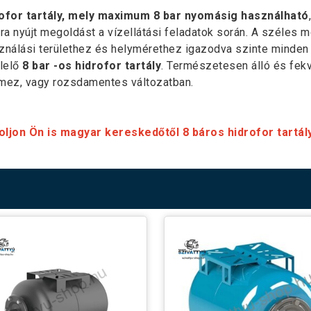
ofor tartály, mely maximum 8 bar nyomásig használható
a nyújt megoldást a vízellátási feladatok során. A széles 
ználási területhez és helymérethez igazodva szinte minden i
lelő
8 bar -os hidrofor tartály
. Természetesen álló és fekv
mez, vagy rozsdamentes változatban.
ljon Ön is magyar kereskedőtől 8 báros hidrofor tartályt