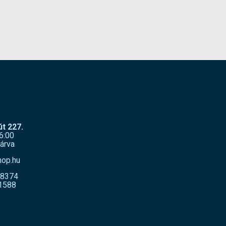
t 227.
6:00
árva
hop.hu
-8374
1588