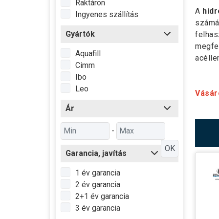
Raktáron
A
hidr
Ingyenes szállítás
számár
Gyártók
felhas
megfe
Aquafill
acélle
Cimm
Ibo
Leo
Vásáro
Ár
-
OK
Garancia, javítás
1 év garancia
2 év garancia
2+1 év garancia
3 év garancia