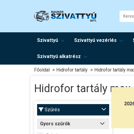
Szivattyú
Szivattyú vezérlés
Szivattyú alkatrész
Főoldal
Hidrofor tartály
Hidrofor tartály ma
Hidrofor tartály max 
202
Maxim
Szűrés
Széles
Gyors szűrők