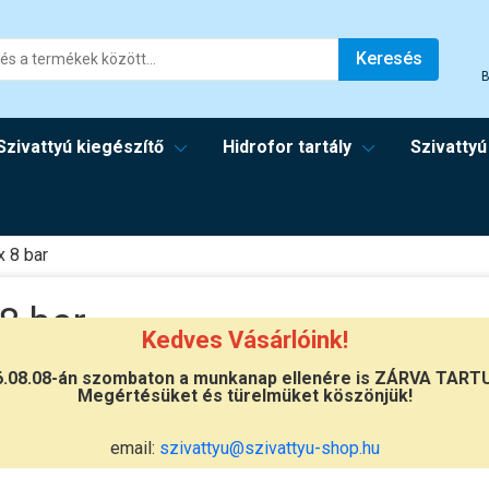
Keresés
B
Szivattyú kiegészítő
Hidrofor tartály
Szivattyú
x 8 bar
8 bar
Kedves Vásárlóink!
6.08.08-án szombaton a munkanap ellenére is ZÁRVA TART
um 8 bar nyomásig használható hidrofor tartály
Megértésüket és türelmüket köszönjük!
 választékban kapható
8 bar-os hidrofor tartály
kínálat az
email:
szivattyu@szivattyu-shop.hu