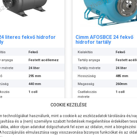
4 literes fekvő hidrofor
Cimm AFOSBCE 24 fekvő
ly
hidrofor tartály
ítás
Fekvő
Kialakítás
Fekvő
ly anyaga
Festett acéllemez
Tartály anyaga
Festett acé
ly mérete
24 liter
Tartály mérete
24 liter
rő
295 mm
Hosszúság
485 mm
zúság
440 mm
Magasság
260mm
akozás
1 coll
Csatlakozás
1 coll
te
mérete
COOKIE KEZELÉSE
előfeszítési
1,5 bar
Gyári előfeszítési
1,5 bar
ás
nyomás
37Ft
20.999Ft
 technológiákat használunk, mint a cookie-k az eszközadatok tárolására és/vag
nyomás
8 bar
Max nyomás
8 bar
javítása és a (nem) személyre szabott hirdetések megjelenítése érdekében tess
membrán
cserélhető
Gumimembrán
cserélhető 
Tovább
Tovább
ákba, akkor olyan adatokat dolgozhatunk fel ezen az oldalon, mint a böngészési
 A hozzájárulás elmulasztása vagy visszavonása bizonyos funkciókat és az old
:
Leo
Gyártó:
Cimm