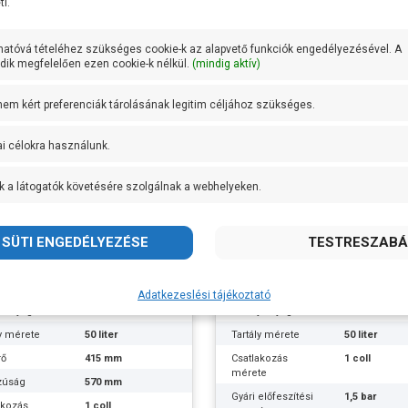
i.
k súlya:
6.5 kg
Termék súlya:
7 kg
cia:
2 év
Garancia:
1 év
hatóvá tételéhez szükséges cookie-k az alapvető funkciók engedélyezésével. A
et
szállítás: 2-3
Készlet
szállítás: 3-5
ik megfelelően ezen cookie-k nélkül.
(mindig aktív)
máció:
munkanap
információ:
munkanap
 nem kért preferenciák tárolásának legitim céljához szükséges.
ai célokra használunk.
k a látogatók követésére szolgálnak a webhelyeken.
0 literes fekvő hidrofor
Leo 50 literes álló hidrofo
ly
tartály
ítás
Fekvő
Kialakítás
Álló
Adatkezeslési tájékoztató
ly anyaga
Festett acéllemez
Tartály anyaga
Festett acé
ly mérete
50 liter
Tartály mérete
50 liter
rő
415 mm
Csatlakozás
1 coll
mérete
zúság
570 mm
Gyári előfeszítési
1,5 bar
akozás
1 coll