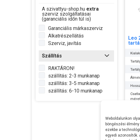
A szivattyu-shop.hu
extra
szerviz szolgáltatásai
(garanciális időn túl is)
Garanciális márkaszerviz
Alkatrészellátás
Leo 2
tartá
Szerviz, javítás
Kialak
Szállítás
Tartá
RAKTÁRON!
Tartá
szállítás: 2-3 munkanap
Átmé
szállítás: 3-5 munkanap
Hoss
szállítás: 6-10 munkanap
Csatl
mére
Gyári 
nyom
16.6
Weboldalunkon olyan
Max 
böngészési élmény 
Gumi
ezekbe a technológi
egyedi azonosítók.
Gyártó