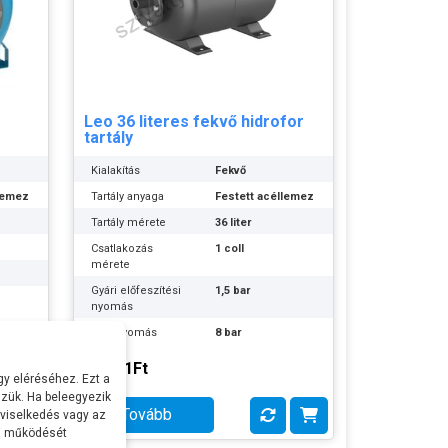
Leo 36 literes fekvő hidrofor
tartály
Kialakítás
Fekvő
llemez
Tartály anyaga
Festett acéllemez
Tartály mérete
36 liter
Csatlakozás
1 coll
mérete
Gyári előfeszítési
1,5 bar
nyomás
Max nyomás
8 bar
Gumimembrán
cserélhető
29.121Ft
y eléréséhez. Ezt a
Gyártó:
Leo
zük. Ha beleegyezik
EPDM
Termék súlya:
8 kg
Tovább
 viselkedés vagy az
al működését
Garancia:
2 év