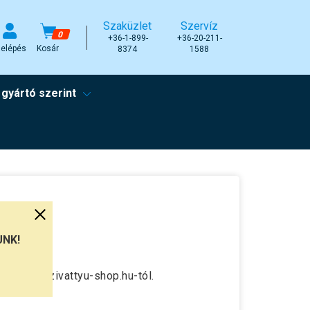
Szaküzlet
Szervíz
0
+36-1-899-
+36-20-211-
elépés
Kosár
8374
1588
 gyártó szerint
UNK!
 eredeti szivattyu-shop.hu-tól.