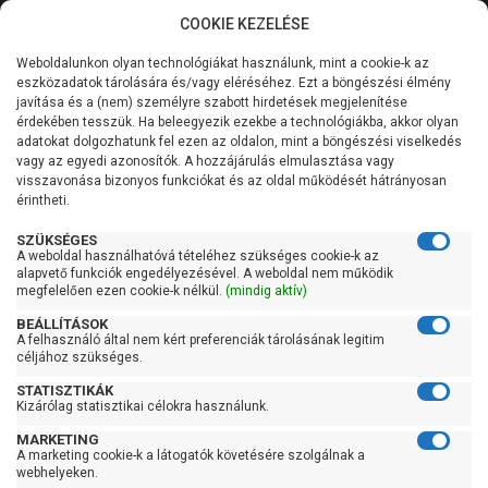
COOKIE KEZELÉSE
0
Weboldalunkon olyan technológiákat használunk, mint a cookie-k az
Kategóriák
Főoldal
Szivattyú
eszközadatok tárolására és/vagy eléréséhez. Ezt a böngészési élmény
Merülő vízmentesítő szivattyú tiszta vízre
javítása és a (nem) személyre szabott hirdetések megjelenítése
Merülő szivattyú tiszta vízre úszókapcsolóval
Általános információk
érdekében tesszük. Ha beleegyezik ezekbe a technológiákba, akkor olyan
adatokat dolgozhatunk fel ezen az oldalon, mint a böngészési viselkedés
Merülő szivattyú tiszta
vagy az egyedi azonosítók. A hozzájárulás elmulasztása vagy
Szolgáltatásaink
visszavonása bizonyos funkciókat és az oldal működését hátrányosan
vízre úszókapcsolóval
érintheti.
Kapcsolat
SZÜKSÉGES
A weboldal használhatóvá tételéhez szükséges cookie-k az
alapvető funkciók engedélyezésével. A weboldal nem működik
Szűrés
megfelelően ezen cookie-k nélkül.
(mindig aktív)
BEÁLLÍTÁSOK
Gyors szűrők
A felhasználó által nem kért preferenciák tárolásának legitim
céljához szükséges.
Raktáron
STATISZTIKÁK
Kizárólag statisztikai célokra használunk.
Ingyenes szállítás
MARKETING
Gyártók
A marketing cookie-k a látogatók követésére szolgálnak a
webhelyeken.