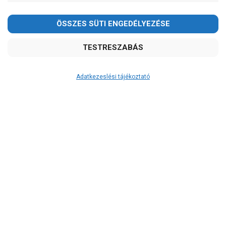
AL-KO
Einhell
Elpumps
Foras
Grundfos
Ibo
IPro
Adatkezeslési tájékoztató
Leo
Pedrollo
Zenit
Ár
-
OK
Garancia, javítás
1 év garancia
2 év garancia
2+1 év garancia