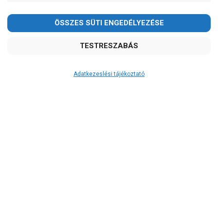
-
OK
Garancia, javítás
1 év garancia
2 év garancia
Adatkezeslési tájékoztató
2+1 év garancia
3 év garancia
A szivattyu-shop.hu
extra
szerviz szolgáltatásai
(garanciális időn túl is)
Garanciális márkaszerviz
Alkatrészellátás
Szerviz, javítás
Szállítás
RAKTÁRON!
szállítás: 2-3 munkanap