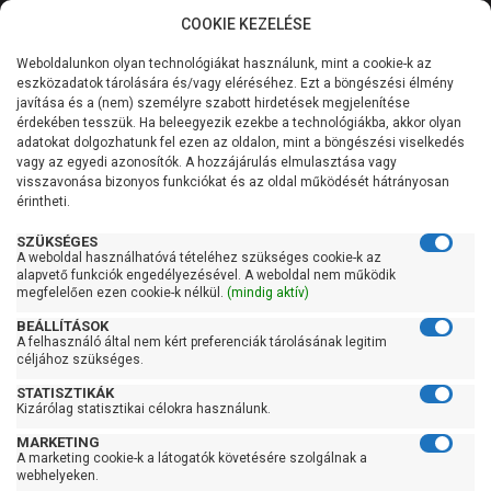
COOKIE KEZELÉSE
0
Weboldalunkon olyan technológiákat használunk, mint a cookie-k az
Kategóriák
Főoldal
Szivattyú gyártó szerint
Extol Premium
eszközadatok tárolására és/vagy eléréséhez. Ezt a böngészési élmény
javítása és a (nem) személyre szabott hirdetések megjelenítése
Általános információk
érdekében tesszük. Ha beleegyezik ezekbe a technológiákba, akkor olyan
Extol Premium
adatokat dolgozhatunk fel ezen az oldalon, mint a böngészési viselkedés
vagy az egyedi azonosítók. A hozzájárulás elmulasztása vagy
Szolgáltatásaink
visszavonása bizonyos funkciókat és az oldal működését hátrányosan
érintheti.
Szűrés
Kapcsolat
SZÜKSÉGES
A weboldal használhatóvá tételéhez szükséges cookie-k az
Gyors szűrők
alapvető funkciók engedélyezésével. A weboldal nem működik
megfelelően ezen cookie-k nélkül.
(mindig aktív)
Raktáron
BEÁLLÍTÁSOK
Ingyenes szállítás
A felhasználó által nem kért preferenciák tárolásának legitim
céljához szükséges.
Gyártók
STATISZTIKÁK
Kizárólag statisztikai célokra használunk.
Extol Premium
MARKETING
A marketing cookie-k a látogatók követésére szolgálnak a
Ár
webhelyeken.