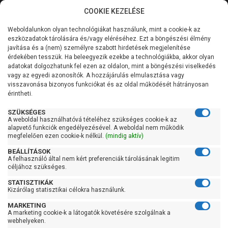
COOKIE KEZELÉSE
0
Weboldalunkon olyan technológiákat használunk, mint a cookie-k az
Kategóriák
Főoldal
Szivattyú gyártó szerint
Zenit szivattyú
eszközadatok tárolására és/vagy eléréséhez. Ezt a böngészési élmény
Zenit GR BLUE PRO
javítása és a (nem) személyre szabott hirdetések megjelenítése
Általános információk
érdekében tesszük. Ha beleegyezik ezekbe a technológiákba, akkor olyan
Zenit GR BLUE PRO
adatokat dolgozhatunk fel ezen az oldalon, mint a böngészési viselkedés
vagy az egyedi azonosítók. A hozzájárulás elmulasztása vagy
Szolgáltatásaink
visszavonása bizonyos funkciókat és az oldal működését hátrányosan
érintheti.
Kapcsolat
Szűrés
SZÜKSÉGES
A weboldal használhatóvá tételéhez szükséges cookie-k az
alapvető funkciók engedélyezésével. A weboldal nem működik
Gyors szűrők
megfelelően ezen cookie-k nélkül.
(mindig aktív)
BEÁLLÍTÁSOK
Raktáron
A felhasználó által nem kért preferenciák tárolásának legitim
Ingyenes szállítás
céljához szükséges.
STATISZTIKÁK
Gyártók
Kizárólag statisztikai célokra használunk.
MARKETING
Zenit
A marketing cookie-k a látogatók követésére szolgálnak a
webhelyeken.
Ár