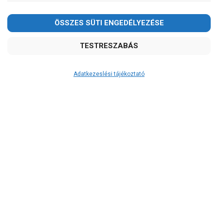
-
OK
Garancia, javítás
1 év garancia
2 év garancia
Adatkezeslési tájékoztató
2+1 év garancia
3 év garancia
A szivattyu-shop.hu
extra
szerviz szolgáltatásai
(garanciális időn túl is)
Garanciális márkaszerviz
Alkatrészellátás
Szerviz, javítás
Szállítás
RAKTÁRON!