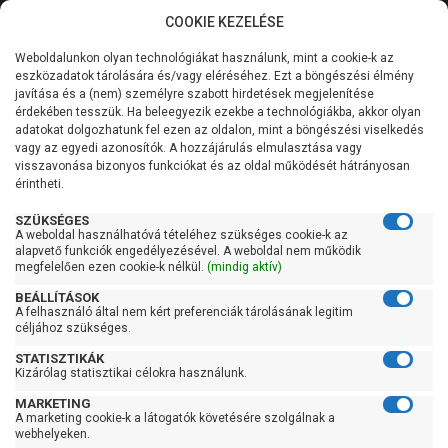
COOKIE KEZELÉSE
0
Weboldalunkon olyan technológiákat használunk, mint a cookie-k az
Kategóriák
Főoldal
Szivattyú gyártó szerint
Pedrollo szivattyú
eszközadatok tárolására és/vagy eléréséhez. Ezt a böngészési élmény
Pedrollo TEX
javítása és a (nem) személyre szabott hirdetések megjelenítése
Általános információk
érdekében tesszük. Ha beleegyezik ezekbe a technológiákba, akkor olyan
Pedrollo TEX
adatokat dolgozhatunk fel ezen az oldalon, mint a böngészési viselkedés
vagy az egyedi azonosítók. A hozzájárulás elmulasztása vagy
Szolgáltatásaink
visszavonása bizonyos funkciókat és az oldal működését hátrányosan
érintheti.
Kapcsolat
Szűrés
SZÜKSÉGES
A weboldal használhatóvá tételéhez szükséges cookie-k az
alapvető funkciók engedélyezésével. A weboldal nem működik
Gyors szűrők
megfelelően ezen cookie-k nélkül.
(mindig aktív)
BEÁLLÍTÁSOK
Raktáron
A felhasználó által nem kért preferenciák tárolásának legitim
Ingyenes szállítás
céljához szükséges.
STATISZTIKÁK
Gyártók
Kizárólag statisztikai célokra használunk.
MARKETING
Pedrollo
A marketing cookie-k a látogatók követésére szolgálnak a
webhelyeken.
Ár