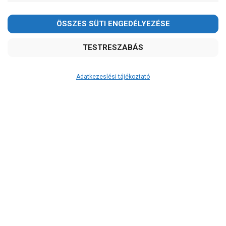
-
OK
Garancia, javítás
1 év garancia
2 év garancia
Adatkezeslési tájékoztató
2+1 év garancia
3 év garancia
A szivattyu-shop.hu
extra
szerviz szolgáltatásai
(garanciális időn túl is)
Garanciális márkaszerviz
Alkatrészellátás
Szerviz, javítás
Szállítás
RAKTÁRON!