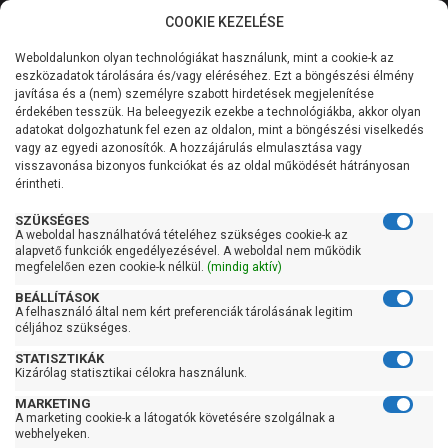
COOKIE KEZELÉSE
0
Weboldalunkon olyan technológiákat használunk, mint a cookie-k az
Kategóriák
Főoldal
Szivattyú gyártó szerint
Leo szivattyú
eszközadatok tárolására és/vagy eléréséhez. Ezt a böngészési élmény
Leo 3LDP
javítása és a (nem) személyre szabott hirdetések megjelenítése
Általános információk
érdekében tesszük. Ha beleegyezik ezekbe a technológiákba, akkor olyan
Leo 3LDP
adatokat dolgozhatunk fel ezen az oldalon, mint a böngészési viselkedés
vagy az egyedi azonosítók. A hozzájárulás elmulasztása vagy
Szolgáltatásaink
visszavonása bizonyos funkciókat és az oldal működését hátrányosan
érintheti.
Kapcsolat
Szűrés
SZÜKSÉGES
A weboldal használhatóvá tételéhez szükséges cookie-k az
alapvető funkciók engedélyezésével. A weboldal nem működik
Gyors szűrők
megfelelően ezen cookie-k nélkül.
(mindig aktív)
BEÁLLÍTÁSOK
Raktáron
A felhasználó által nem kért preferenciák tárolásának legitim
Ingyenes szállítás
céljához szükséges.
STATISZTIKÁK
Gyártók
Kizárólag statisztikai célokra használunk.
MARKETING
Leo
A marketing cookie-k a látogatók követésére szolgálnak a
webhelyeken.
Ár