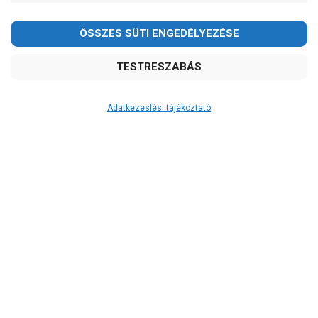
-
OK
Garancia, javítás
1 év garancia
2 év garancia
Adatkezeslési tájékoztató
2+1 év garancia
3 év garancia
A szivattyu-shop.hu
extra
szerviz szolgáltatásai
(garanciális időn túl is)
Garanciális márkaszerviz
Alkatrészellátás
Szerviz, javítás
Szállítás
RAKTÁRON!