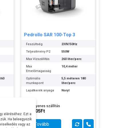
Pedrollo SAR 100-Top 3
Feszültség
230V/50Hz
Teljesítmény P2
550W
c
Max Vízszállítás
260 liter/perc
Max
10,4 méter
Emelőmagasság
160
Optimális
5,5 méteren 180
munkapont
liter/perc
Lapátkerék anyaga
Noryl
Szivattyúház
Technopolimer
er
anyaga
Ingyenes szállítás
Tengely anyaga
AISI 431
344.805Ft
y eléréséhez. Ezt a
rozsdamentes
er
zük. Ha beleegyezik
acél
Tovább
 viselkedés vagy az
Max
+ 40 fok