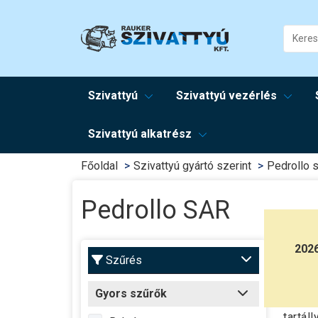
Szivattyú
Szivattyú vezérlés
Szivattyú alkatrész
Főoldal
Szivattyú gyártó szerint
Pedrollo s
Pedrollo SAR
Pedro
202
Szűrés
Kivál
Gyors szűrők
függőe
tartáll