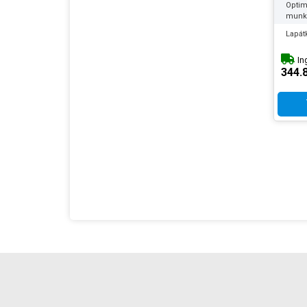
Készl
Optim
infor
munk
Lapát
Sziva
In
anyag
344.
Tenge
Max
vízhő
Nyom
Elekt
hoss
Max
szem
Sziva
Tartál
Befol
Kiny
Leveg