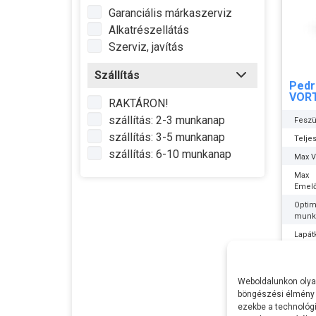
Garanciális márkaszerviz
Alkatrészellátás
Szerviz, javítás
Szállítás
Pedr
VOR
RAKTÁRON!
szállítás: 2-3 munkanap
Feszü
szállítás: 3-5 munkanap
Telje
szállítás: 6-10 munkanap
Max Ví
Max
Emel
Optim
munk
Lapát
Sziva
In
anyag
205.
Weboldalunkon olyan
Tenge
böngészési élmény 
ezekbe a technológi