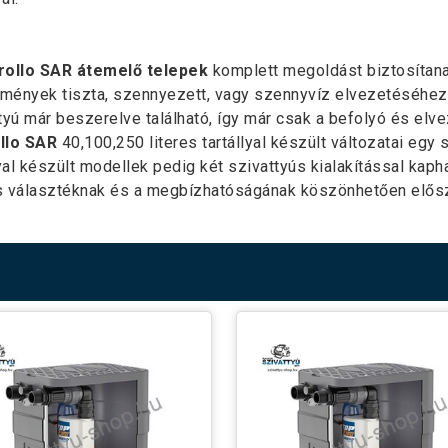
rollo SAR átemelő telepek
komplett megoldást biztosítana
tmények tiszta, szennyezett, vagy szennyvíz elvezetéséhez.
tyú már beszerelve található, így már csak a befolyó és elv
llo SAR
40,100,250 literes tartállyal készült változatai egy s
lyal készült modellek pedig két szivattyús kialakítással kaph
 választéknak és a megbízhatóságának köszönhetően elősze