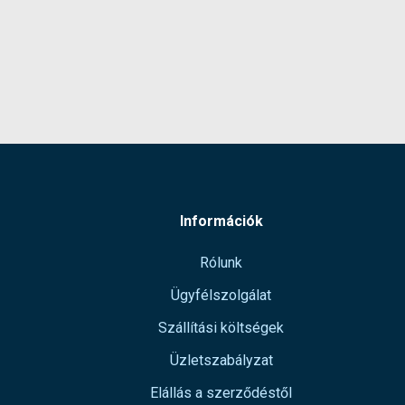
Maga
Hoss
Szél
Gyártó
Termé
Garan
Készl
infor
Információk
Rólunk
Ügyfélszolgálat
Szállítási költségek
Üzletszabályzat
Elállás a szerződéstől