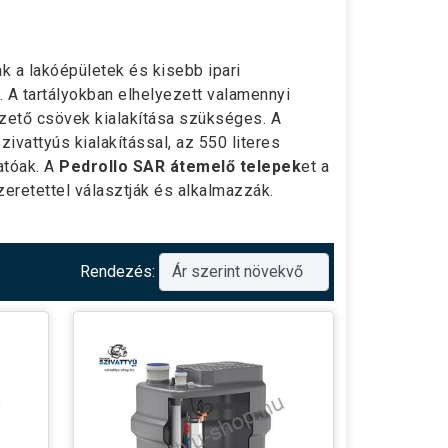
k a lakóépületek és kisebb ipari
 A tartályokban elhelyezett valamennyi
ezető csövek kialakítása szükséges. A
zivattyús kialakítással, az 550 literes
atóak. A
Pedrollo SAR átemelő telepek
et a
retettel választják és alkalmazzák.
Rendezés: