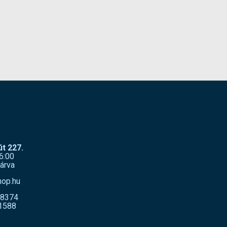
Levegő csonk
DN 50
Magasság
645 mm
Hosszúság
690 mm
Szélesség
500 mm
Gyártó:
Pedrollo
Termék súlya:
29.8 kg
Garancia:
3 év
N!
Készlet
ÉRDEKLŐDJÖN!
információ:
t 227.
6:00
árva
hop.hu
-8374
1588