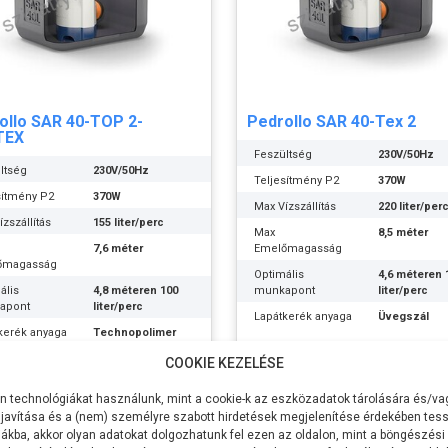
ollo SAR 40-TOP 2-
Pedrollo SAR 40-Tex 2
TEX
Feszültség
230V/50Hz
ltség
230V/50Hz
Teljesítmény P2
370W
sítmény P2
370W
Max Vízszállítás
220 liter/per
zszállítás
155 liter/perc
Max
8,5 méter
7,6 méter
Emelőmagasság
őmagasság
Optimális
4,6 méteren 
ális
4,8 méteren 100
munkapont
liter/perc
apont
liter/perc
Lapátkerék anyaga
Üvegszál
kerék anyaga
Technopolimer
erősítésű
technopolim
ttyúház
Technopolimer
COOKIE KEZELÉSE
gyenes szállítás
Ingyenes szállítás
a
Szivattyúház
Üvegszál
000Ft
247.015Ft
anyaga
erősítésű
 technológiákat használunk, mint a cookie-k az eszközadatok tárolására és/vag
ly anyaga
AISI 431
technopolim
javítása és a (nem) személyre szabott hirdetések megjelenítése érdekében tess
rozsdamentes
Tovább
Tovább
acél
Tengely anyaga
AISI 431
ákba, akkor olyan adatokat dolgozhatunk fel ezen az oldalon, mint a böngészési