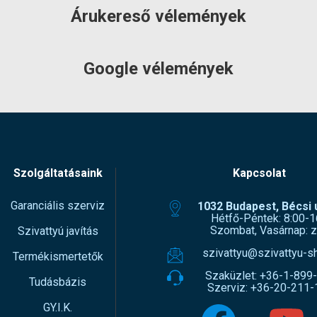
sság
645 mm
Árukereső vélemények
Levegő csonk
DN 50
zúság
690 mm
Magasság
645 mm
esség
500 mm
Hosszúság
690 mm
:
Pedrollo
Google vélemények
Szélesség
500 mm
k súlya:
30.1 kg
Gyártó:
Pedrollo
cia:
3 év
Termék súlya:
29.6 kg
et
ÉRDEKLŐDJÖN!
Garancia:
3 év
máció:
Készlet
ÉRDEKLŐDJÖ
információ:
Szolgáltatásaink
Kapcsolat
Garanciális szerviz
1032 Budapest, Bécsi ú
Hétfő-Péntek: 8:00-1
Szombat, Vasárnap: z
Szivattyú javítás
szivattyu@szivattyu-s
Termékismertetők
Szaküzlet:
+36-1-899
Tudásbázis
Szerviz:
+36-20-211-
GY.I.K.