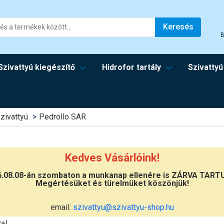
Keresés
B
Szivattyú kiegészítő
Hidrofor tartály
Szivattyú
zivattyú
Pedrollo SAR
Kedves Vásárlóink!
llo SAR
6.08.08-án szombaton a munkanap ellenére is ZÁRVA TART
Megértésüket és türelmüket köszönjük!
ó minőségű
Pedrollo SAR átemelő telepek
tiszta, szennyez
email:
szivattyu@szivattyu-shop.hu
n. Készre szerelt
Pedrollo SAR átemelő telep
ek széles v
yal.