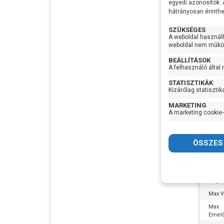
egyedi azonosítók.
Max
hátrányosan érinthet
vízhő
Nyom
SZÜKSÉGES
A weboldal használ
Elekt
weboldal nem működ
hoss
BEÁLLÍTÁSOK
Max
A felhasználó által
szem
Sziva
STATISZTIKÁK
Kizárólag statisztik
Tartál
MARKETING
Befol
A marketing cookie-
Kiny
Leveg
Pedr
Maga
VOR
Hoss
Feszü
Szél
Telje
Gyártó
Max Ví
Termé
Max
Garan
Emel