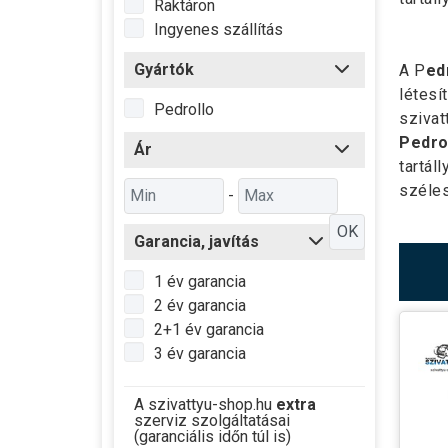
Raktáron
Ingyenes szállítás
Gyártók
A P
ed
létesí
Pedrollo
szivat
Pedro
Ár
tartál
széles
-
OK
Garancia, javítás
1 év garancia
2 év garancia
2+1 év garancia
3 év garancia
A szivattyu-shop.hu
extra
szerviz szolgáltatásai
(garanciális időn túl is)