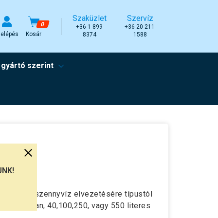
Szaküzlet
Szervíz
0
+36-1-899-
+36-20-211-
elépés
Kosár
8374
1588
 gyártó szerint
UNK!
ett, vagy szennyvíz elvezetésére típustól
álasztékban, 40,100,250, vagy 550 literes