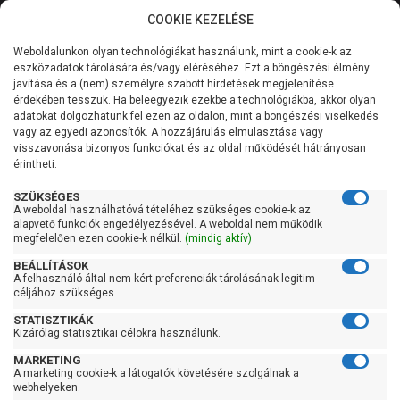
COOKIE KEZELÉSE
0
Weboldalunkon olyan technológiákat használunk, mint a cookie-k az
Kategóriák
Főoldal
Szivattyú
Periférikus szivattyú
eszközadatok tárolására és/vagy eléréséhez. Ezt a böngészési élmény
javítása és a (nem) személyre szabott hirdetések megjelenítése
Általános információk
érdekében tesszük. Ha beleegyezik ezekbe a technológiákba, akkor olyan
Periférikus szivattyú
adatokat dolgozhatunk fel ezen az oldalon, mint a böngészési viselkedés
vagy az egyedi azonosítók. A hozzájárulás elmulasztása vagy
Szolgáltatásaink
visszavonása bizonyos funkciókat és az oldal működését hátrányosan
érintheti.
Szűrés
Kapcsolat
SZÜKSÉGES
A weboldal használhatóvá tételéhez szükséges cookie-k az
Gyors szűrők
alapvető funkciók engedélyezésével. A weboldal nem működik
megfelelően ezen cookie-k nélkül.
(mindig aktív)
Raktáron
BEÁLLÍTÁSOK
Ingyenes szállítás
A felhasználó által nem kért preferenciák tárolásának legitim
céljához szükséges.
Gyártók
STATISZTIKÁK
Kizárólag statisztikai célokra használunk.
Aquastrong
MARKETING
Elpumps
A marketing cookie-k a látogatók követésére szolgálnak a
webhelyeken.
Foras