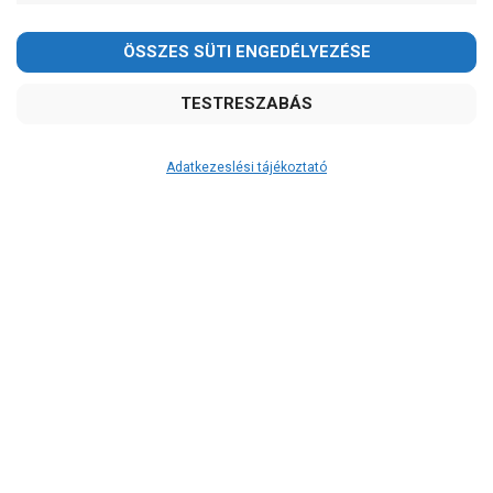
Ibo
Leo
Pedrollo
Ár
-
OK
Adatkezeslési tájékoztató
Garancia, javítás
1 év garancia
2 év garancia
2+1 év garancia
3 év garancia
A szivattyu-shop.hu
extra
szerviz szolgáltatásai
(garanciális időn túl is)
Garanciális márkaszerviz
Alkatrészellátás