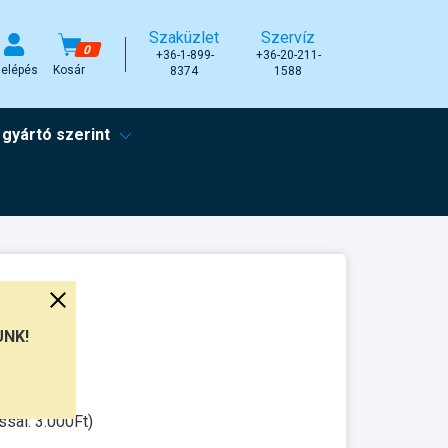
Szaküzlet
Szervíz
0
+36-1-899-
+36-20-211-
elépés
Kosár
8374
1588
 gyártó szerint
UNK!
unkanap
ssal: 3.000Ft)