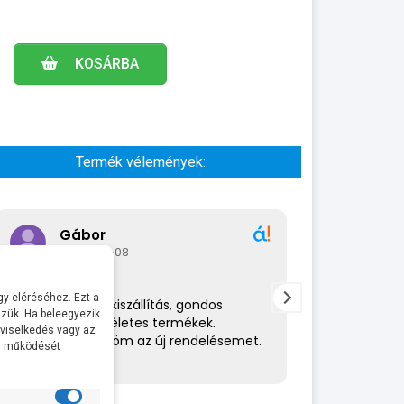
KOSÁRBA
Termék vélemények:
Gábor
A bol
2026-07-08
2026-
y eléréséhez. Ezt a
Rendkívül gyors kiszállítás, gondos
Az eladó nagy
zük. Ha beleegyezik
csomagolás,tökéletes termékek.
amit csinál. 
 viselkedés vagy az
Hamarosan küldöm az új rendelésemet.
helyén volt. 
al működését
ajánlom.
· Pontosság