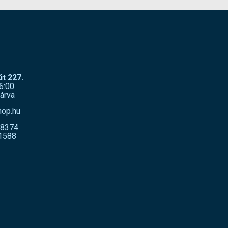
t 227.
6:00
árva
hop.hu
-8374
1588