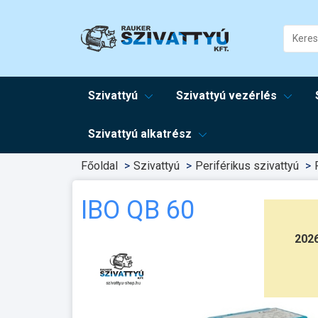
Szivattyú
Szivattyú vezérlés
Szivattyú alkatrész
Főoldal
Szivattyú
Periférikus szivattyú
IBO QB 60
202