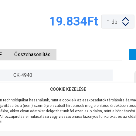
19.834Ft
1
db
F
Összehasonlítás
CK-4940
230V
COOKIE KEZELÉSE
370W
 technológiákat használunk, mint a cookie-k az eszközadatok tárolására és/vag
javítása és a (nem) személyre szabott hirdetések megjelenítése érdekében tess
35 liter/perc
ákba, akkor olyan adatokat dolgozhatunk fel ezen az oldalon, mint a böngészési
 A hozzájárulás elmulasztása vagy visszavonása bizonyos funkciókat és az old
i.
35 méter
6 méter