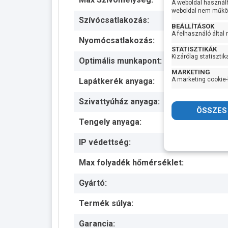
A weboldal használ
weboldal nem működ
Szívócsatlakozás:
BEÁLLÍTÁSOK
A felhasználó által
Nyomócsatlakozás:
STATISZTIKÁK
Kizárólag statisztik
Optimális munkapont:
MARKETING
A marketing cookie-
Lapátkerék anyaga:
Szivattyúház anyaga:
Tengely anyaga:
IP védettség:
Max folyadék hőmérséklet:
Gyártó:
Termék súlya:
Garancia: