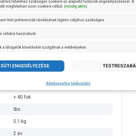
hatóvá tételéhez szükséges cookie-k az alapvető funkciók engedélyezésével. A
ik megfelelően ezen cookie-k nélkül.
(mindig aktív)
1 coll
 nem kért preferenciák tárolásának legitim céljához szükséges.
1 coll
ai célokra használunk.
20 méteren 18 liter/perc
k a látogatók követésére szolgálnak a webhelyeken.
Sárgaréz
Öntöttvas
AISI 304 rozsdamentes acél
Adatkezeslési tájékoztató
IP44
+ 40 fok
Ibo
5.1 kg
2 év