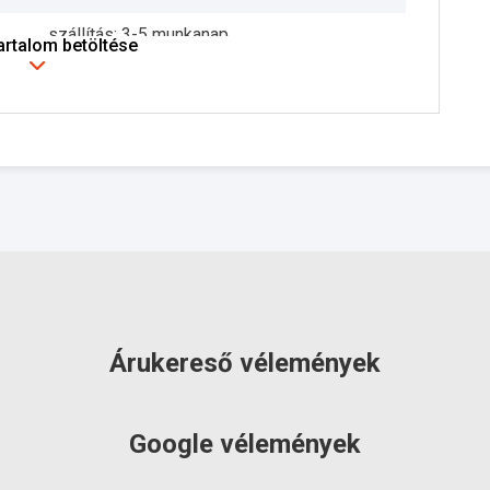
szállítás: 3-5 munkanap
tartalom betöltése
Árukereső vélemények
Google vélemények