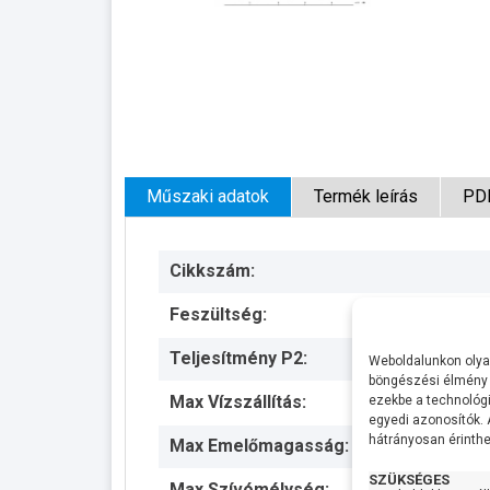
Műszaki adatok
Termék leírás
PD
Cikkszám:
Feszültség:
Teljesítmény P2:
Weboldalunkon olyan
böngészési élmény 
Max Vízszállítás:
ezekbe a technológi
egyedi azonosítók.
hátrányosan érinthet
Max Emelőmagasság:
SZÜKSÉGES
Max Szívómélység: