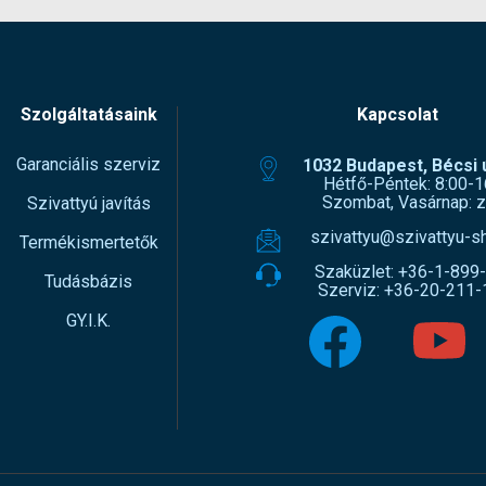
Szolgáltatásaink
Kapcsolat
Garanciális szerviz
1032 Budapest, Bécsi ú
Hétfő-Péntek: 8:00-1
Szombat, Vasárnap: z
Szivattyú javítás
szivattyu@szivattyu-s
Termékismertetők
Szaküzlet:
+36-1-899
Tudásbázis
Szerviz:
+36-20-211-
GY.I.K.