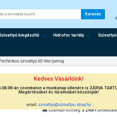
Keresés
B
Szivattyú kiegészítő
Hidrofor tartály
Szivattyú
Periférikus szivattyú 60 liter/percig
Kedves Vásárlóink!
6.08.08-án szombaton a munkanap ellenére is ZÁRVA TART
Megértésüket és türelmüket köszönjük!
Átvétel
Készletinformáció:
szállítás: 3-5 m
email:
szivattyu@szivattyu-shop.hu
Szállítási költség:
3.290Ft
(előátutalá