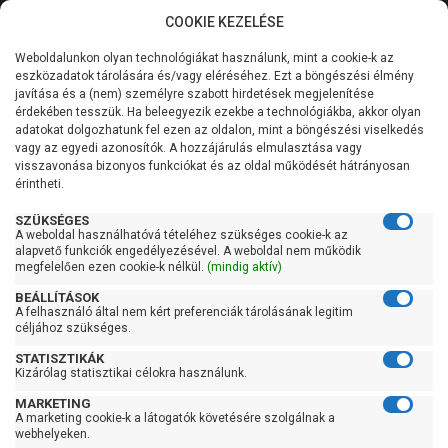
COOKIE KEZELÉSE
0
Weboldalunkon olyan technológiákat használunk, mint a cookie-k az
Kategóriák
Főoldal
Szivattyú gyártó szerint
Foras szivattyú
eszközadatok tárolására és/vagy eléréséhez. Ezt a böngészési élmény
Foras JAM
javítása és a (nem) személyre szabott hirdetések megjelenítése
Általános információk
érdekében tesszük. Ha beleegyezik ezekbe a technológiákba, akkor olyan
Foras JAM
adatokat dolgozhatunk fel ezen az oldalon, mint a böngészési viselkedés
vagy az egyedi azonosítók. A hozzájárulás elmulasztása vagy
Szolgáltatásaink
visszavonása bizonyos funkciókat és az oldal működését hátrányosan
érintheti.
Kapcsolat
Szűrés
SZÜKSÉGES
A weboldal használhatóvá tételéhez szükséges cookie-k az
alapvető funkciók engedélyezésével. A weboldal nem működik
Gyors szűrők
megfelelően ezen cookie-k nélkül.
(mindig aktív)
BEÁLLÍTÁSOK
Raktáron
A felhasználó által nem kért preferenciák tárolásának legitim
Ingyenes szállítás
céljához szükséges.
STATISZTIKÁK
Gyártók
Kizárólag statisztikai célokra használunk.
MARKETING
Foras
A marketing cookie-k a látogatók követésére szolgálnak a
webhelyeken.
Ár