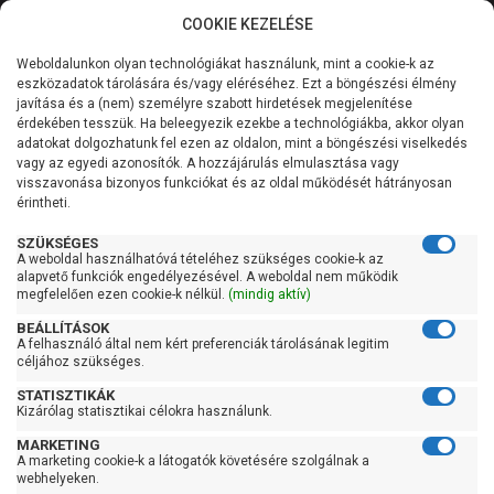
COOKIE KEZELÉSE
0
Weboldalunkon olyan technológiákat használunk, mint a cookie-k az
Kategóriák
Főoldal
Szivattyú
Búvárszivattyú csőkút szivattyú
eszközadatok tárolására és/vagy eléréséhez. Ezt a böngészési élmény
Búvárszivattyú csőkút szivattyú 31-60 liter/percig
javítása és a (nem) személyre szabott hirdetések megjelenítése
Általános információk
érdekében tesszük. Ha beleegyezik ezekbe a technológiákba, akkor olyan
NERO 3SRm 2/11-0,25
adatokat dolgozhatunk fel ezen az oldalon, mint a böngészési viselkedés
vagy az egyedi azonosítók. A hozzájárulás elmulasztása vagy
Szolgáltatásaink
visszavonása bizonyos funkciókat és az oldal működését hátrányosan
érintheti.
Kapcsolat
SZÜKSÉGES
A weboldal használhatóvá tételéhez szükséges cookie-k az
alapvető funkciók engedélyezésével. A weboldal nem működik
megfelelően ezen cookie-k nélkül.
(mindig aktív)
BEÁLLÍTÁSOK
A felhasználó által nem kért preferenciák tárolásának legitim
céljához szükséges.
STATISZTIKÁK
Kizárólag statisztikai célokra használunk.
MARKETING
A marketing cookie-k a látogatók követésére szolgálnak a
webhelyeken.