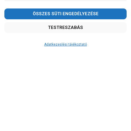
Adatkezeslési tájékoztató
Átvétel
Készletinformáció:
szállítás: 3-5 munkanap
Szállítási költség:
3.750Ft
(előátutalással: 3.500Ft)