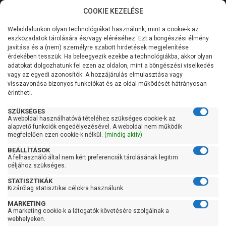
COOKIE KEZELÉSE
0
Weboldalunkon olyan technológiákat használunk, mint a cookie-k az
Kategóriák
Főoldal
Blog
A szennyvízszivattyú időszakos
eszközadatok tárolására és/vagy eléréséhez. Ezt a böngészési élmény
karbantartása
javítása és a (nem) személyre szabott hirdetések megjelenítése
Általános információk
érdekében tesszük. Ha beleegyezik ezekbe a technológiákba, akkor olyan
adatokat dolgozhatunk fel ezen az oldalon, mint a böngészési viselkedés
A szennyvízszivattyú időszakos
vagy az egyedi azonosítók. A hozzájárulás elmulasztása vagy
Szolgáltatásaink
karbantartása
visszavonása bizonyos funkciókat és az oldal működését hátrányosan
érintheti.
Kapcsolat
SZÜKSÉGES
A weboldal használhatóvá tételéhez szükséges cookie-k az
alapvető funkciók engedélyezésével. A weboldal nem működik
megfelelően ezen cookie-k nélkül.
(mindig aktív)
BEÁLLÍTÁSOK
A felhasználó által nem kért preferenciák tárolásának legitim
céljához szükséges.
STATISZTIKÁK
Kizárólag statisztikai célokra használunk.
MARKETING
A marketing cookie-k a látogatók követésére szolgálnak a
webhelyeken.