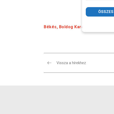
Békés, Boldog Karácsonyt és Sik
Vissza a hírekhez