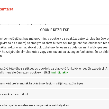
tartása
e mi nem leszünk nyitva!
COOKIE KEZELÉSE
e mi nem leszünk nyitva!
 technológiákat használunk, mint a cookie-k az eszközadatok tárolására és/vag
javítása és a (nem) személyre szabott hirdetések megjelenítése érdekében tess
 és csomagfeladási nap 2024-ben!
ákba, akkor olyan adatokat dolgozhatunk fel ezen az oldalon, mint a böngészési
 A hozzájárulás elmulasztása vagy visszavonása bizonyos funkciókat és az old
i.
p és csomagfeladási nap 2025-ben!
hatóvá tételéhez szükséges cookie-k az alapvető funkciók engedélyezésével. A
ik megfelelően ezen cookie-k nélkül.
(mindig aktív)
a
 nem kért preferenciák tárolásának legitim céljához szükséges.
ai célokra használunk.
 a szervizben 2024-ben!
k a látogatók követésére szolgálnak a webhelyeken.
k ismét nyitva!