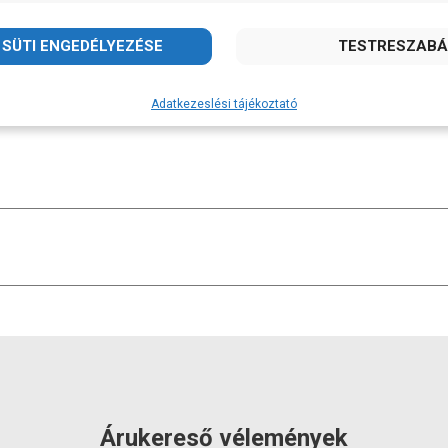
erekben, egészségben gazdag Boldog Újévet kívánunk m
Adatkezeslési tájékoztató
Árukereső vélemények