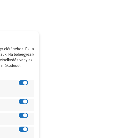
y eléréséhez. Ezt a
zük. Ha beleegyezik
 viselkedés vagy az
al működését