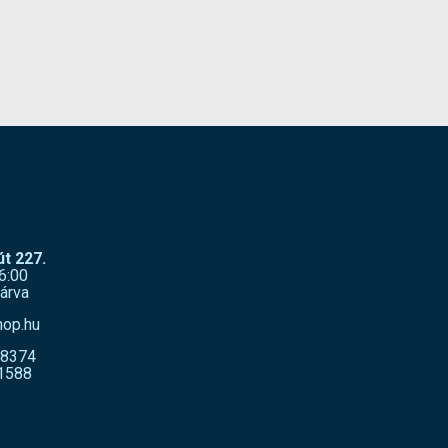
t 227.
6:00
árva
hop.hu
-8374
1588