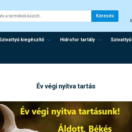
Keresés
B
Szivattyú kiegészítő
Hidrofor tartály
Szivattyú
Év végi nyitva tartás