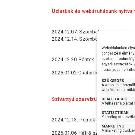
Üzletünk és webáruházunk nyitva 
2024.12.07. Szombat Ez munkanap, d
2024.12.14. Szombat Ez munkanap, d
Weboldalunkon olyan
böngészési élmény 
2024.12.20 Péntek utolsó munkanap
ezekbe a technológi
egyedi azonosítók.
hátrányosan érinthet
2025.01.02 Csütörtök első munkana
SZÜKSÉGES
A weboldal használ
weboldal nem működ
Szivattyú szervizünk nyitva tartás
BEÁLLÍTÁSOK
A felhasználó által
STATISZTIKÁK
Kizárólag statisztik
2024.12.13. Péntek utolsó munkanap
MARKETING
A marketing cookie-
2025.01.06 Hétfő szivattyú szervizün