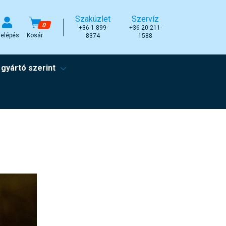
Szaküzlet
Szervíz
0
+36-1-899-
+36-20-211-
elépés
Kosár
8374
1588
 gyártó szerint