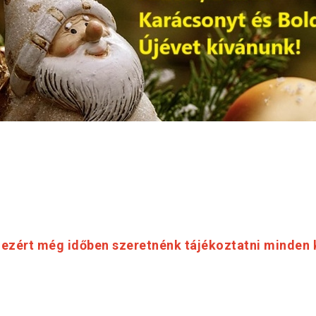
ezért még időben szeretnénk tájékoztatni minden k