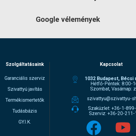
Google vélemények
Szolgáltatásaink
Kapcsolat
Garanciális szerviz
1032 Budapest, Bécsi ú
Hétfő-Péntek: 8:00-1
Szombat, Vasárnap: z
Szivattyú javítás
szivattyu@szivattyu-s
Termékismertetők
Szaküzlet:
+36-1-899
Tudásbázis
Szerviz:
+36-20-211-
GY.I.K.