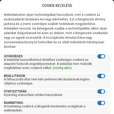
COOKIE KEZELÉSE
0
Weboldalunkon olyan technológiákat használunk, mint a cookie-k az
Kategóriák
Főoldal
Hidrofor tartály
Fekvő hidrofor tartály
eszközadatok tárolására és/vagy eléréséhez. Ezt a böngészési élmény
javítása és a (nem) személyre szabott hirdetések megjelenítése
Általános információk
érdekében tesszük. Ha beleegyezik ezekbe a technológiákba, akkor olyan
Aquasystem VAO 300
adatokat dolgozhatunk fel ezen az oldalon, mint a böngészési viselkedés
vagy az egyedi azonosítók. A hozzájárulás elmulasztása vagy
fekvő hidrofor tartály
Szolgáltatásaink
visszavonása bizonyos funkciókat és az oldal működését hátrányosan
érintheti.
Kapcsolat
SZÜKSÉGES
A weboldal használhatóvá tételéhez szükséges cookie-k az
alapvető funkciók engedélyezésével. A weboldal nem működik
megfelelően ezen cookie-k nélkül.
(mindig aktív)
BEÁLLÍTÁSOK
A felhasználó által nem kért preferenciák tárolásának legitim
céljához szükséges.
STATISZTIKÁK
Kizárólag statisztikai célokra használunk.
MARKETING
A marketing cookie-k a látogatók követésére szolgálnak a
Kedves Vásárlóink!
webhelyeken.