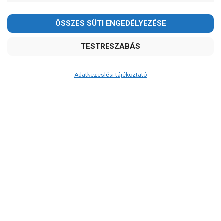
2026.08.08-án szombaton a munkanap ellenére is ZÁRVA
TARTUNK!
Megértésüket és türelmüket köszönjük!
email:
szivattyu@szivattyu-shop.hu
Adatkezeslési tájékoztató
Átvétel
Készletinformáció:
szállítás: 3-5 munkanap
Szállítási költség:
7.350Ft
(előátutalással: 6.800Ft)
A szállítás díjmentes, ha a termékek
összege meghaladja a 200.000Ft-ot.
A 12:00 óráig leadott rendelés esetén
a készleten lévő termékeket a
következő munkanapon szállítjuk