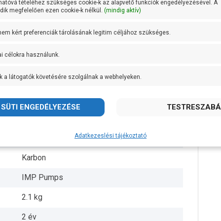
hatóvá tételéhez szükséges cookie-k az alapvető funkciók engedélyezésével. A
ik megfelelően ezen cookie-k nélkül.
(mindig aktív)
2 coll
 nem kért preferenciák tárolásának legitim céljához szükséges.
32 mm
ai célokra használunk.
10 bar
k a látogatók követésére szolgálnak a webhelyeken.
+ 110 fok
Noryl FE 1630PW
Öntvény
Adatkezeslési tájékoztató
AISI 420 rozsdamentes acél
Karbon
IMP Pumps
2.1 kg
2 év