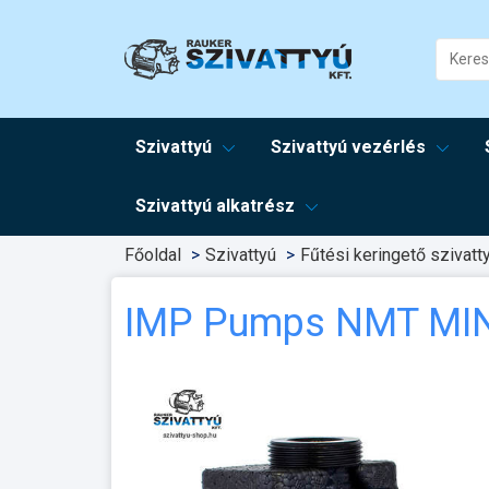
Szivattyú
Szivattyú vezérlés
Szivattyú alkatrész
Főoldal
Szivattyú
Fűtési keringető szivatt
IMP Pumps NMT MIN