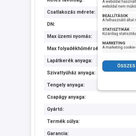
A weboldal használ
weboldal nem működ
Csatlakozás mérete:
BEÁLLÍTÁSOK
A felhasználó által
DN:
STATISZTIKÁK
Kizárólag statisztik
Max üzemi nyomás:
MARKETING
A marketing cookie-
Max folyadékhőmérséklet:
Lapátkerék anyaga:
Szivattyúház anyaga:
Tengely anyaga:
Csapágy anyaga:
Gyártó:
Termék súlya:
Garancia: