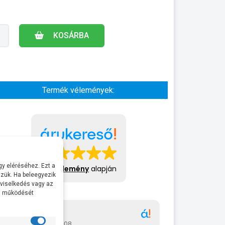
KOSÁRBA
Termék vélemények:
y eléréséhez. Ezt a
413 vélemény
alapján
zük. Ha beleegyezik
 viselkedés vagy az
al működését
Gábor
A bol
2026-07-08
2026-