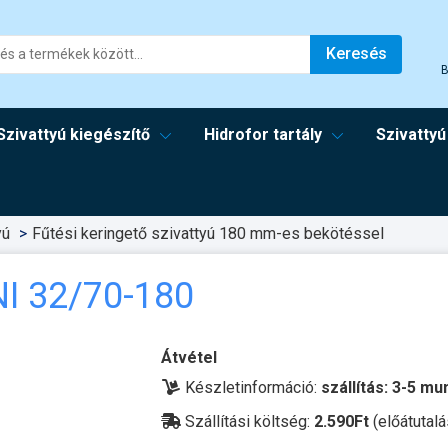
Keresés
B
Szivattyú kiegészítő
Hidrofor tartály
Szivattyú
yú
Fűtési keringető szivattyú 180 mm-es bekötéssel
I 32/70-180
Átvétel
Készletinformáció:
szállítás: 3-5 m
Szállítási költség:
2.590Ft
(előátutalá