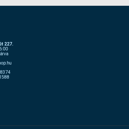
t 227.
6:00
árva
hop.hu
-8374
1588