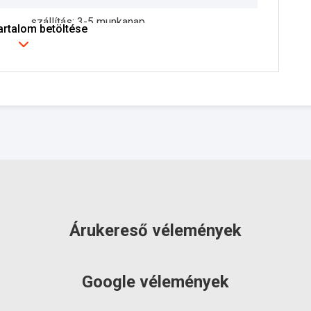
szállítás: 3-5 munkanap
tartalom betöltése
Árukereső vélemények
Google vélemények