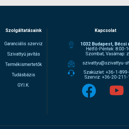
Szolgáltatásaink
Kapcsolat
Garanciális szerviz
1032 Budapest, Bécsi ú
Hétfő-Péntek: 8:00-1
Szombat, Vasárnap: z
Szivattyú javítás
szivattyu@szivattyu-s
Termékismertetők
Szaküzlet:
+36-1-899
Tudásbázis
Szerviz:
+36-20-211-
GY.I.K.