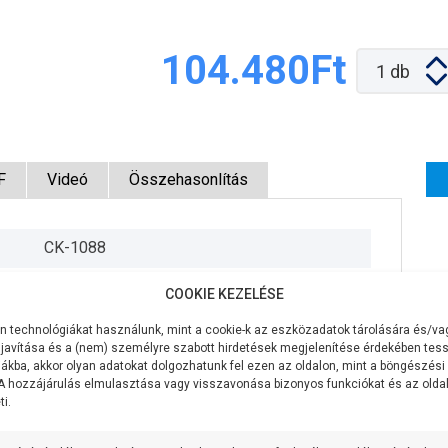
104.480Ft
1
db
F
Videó
Összehasonlítás
CK-1088
230V/50Hz
COOKIE KEZELÉSE
40W
 technológiákat használunk, mint a cookie-k az eszközadatok tárolására és/vag
javítása és a (nem) személyre szabott hirdetések megjelenítése érdekében tess
4,8 m3/óra
ákba, akkor olyan adatokat dolgozhatunk fel ezen az oldalon, mint a böngészési
 A hozzájárulás elmulasztása vagy visszavonása bizonyos funkciókat és az old
i.
7,1 méter
180 mm