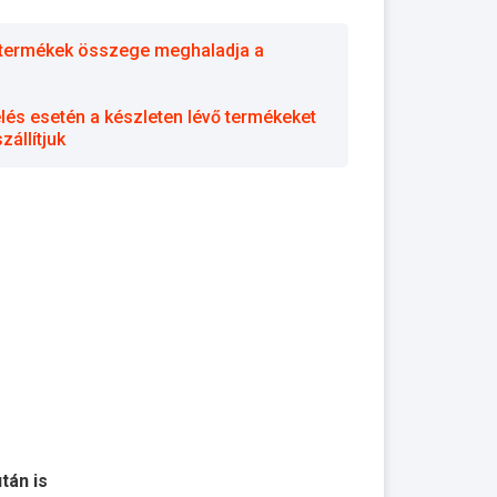
 a termékek összege meghaladja a
elés esetén a készleten lévő termékeket
állítjuk
után is