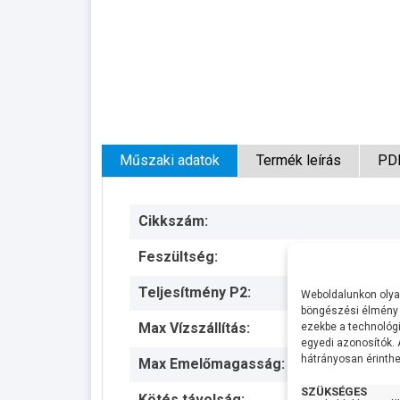
Műszaki adatok
Termék leírás
PD
Cikkszám:
Feszültség:
Teljesítmény P2:
Weboldalunkon olyan
böngészési élmény 
Max Vízszállítás:
ezekbe a technológi
egyedi azonosítók.
hátrányosan érinthet
Max Emelőmagasság:
SZÜKSÉGES
Kötés távolság: