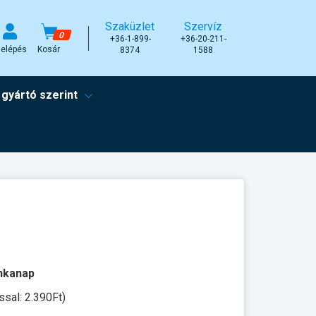
Szaküzlet
Szervíz
0
+36-1-899-
+36-20-211-
elépés
Kosár
8374
1588
 gyártó szerint
unkanap
ssal: 2.390Ft)