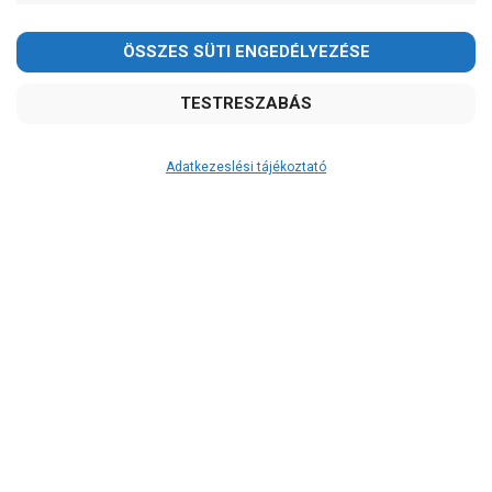
Kedves Vásárlóink!
2026.08.08-án szombaton a munkanap ellenére is ZÁRVA
TARTUNK!
Megértésüket és türelmüket köszönjük!
email:
szivattyu@szivattyu-shop.hu
Adatkezeslési tájékoztató
Átvétel
Készletinformáció:
szállítás: 3-5 munkanap