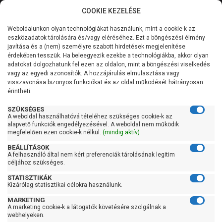
COOKIE KEZELÉSE
0
Weboldalunkon olyan technológiákat használunk, mint a cookie-k az
Kategóriák
Főoldal
Szivattyú
Fűtési keringető szivattyú
eszközadatok tárolására és/vagy eléréséhez. Ezt a böngészési élmény
Fűtési keringető szivattyú 180 mm-es bekötéssel
javítása és a (nem) személyre szabott hirdetések megjelenítése
Általános információk
érdekében tesszük. Ha beleegyezik ezekbe a technológiákba, akkor olyan
IMP Pumps NMT Plus
adatokat dolgozhatunk fel ezen az oldalon, mint a böngészési viselkedés
vagy az egyedi azonosítók. A hozzájárulás elmulasztása vagy
Szolgáltatásaink
32/60-180
visszavonása bizonyos funkciókat és az oldal működését hátrányosan
érintheti.
Kapcsolat
SZÜKSÉGES
A weboldal használhatóvá tételéhez szükséges cookie-k az
alapvető funkciók engedélyezésével. A weboldal nem működik
megfelelően ezen cookie-k nélkül.
(mindig aktív)
BEÁLLÍTÁSOK
A felhasználó által nem kért preferenciák tárolásának legitim
céljához szükséges.
STATISZTIKÁK
Kizárólag statisztikai célokra használunk.
MARKETING
A marketing cookie-k a látogatók követésére szolgálnak a
webhelyeken.