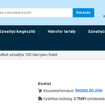
Keresés
B
Szivattyú kiegészítő
Hidrofor tartály
Szivattyú
ttkút szivattyú 100 liter/perc felett
Átvétel
Készletinformáció:
ÉRDEKLŐDJÖN!
Szállítási költség:
3.750Ft
(előátutalá