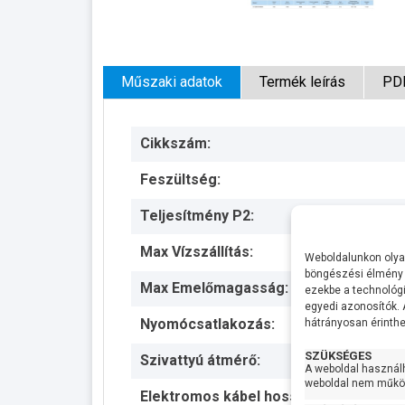
Műszaki adatok
Termék leírás
PD
Cikkszám:
Feszültség:
Teljesítmény P2:
Max Vízszállítás:
Weboldalunkon olyan
böngészési élmény 
Max Emelőmagasság:
ezekbe a technológi
egyedi azonosítók.
Nyomócsatlakozás:
hátrányosan érinthet
SZÜKSÉGES
Szivattyú átmérő:
A weboldal használ
weboldal nem működ
Elektromos kábel hossza: