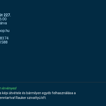
t 227.
6:00
árva
hop.hu
-8374
1588
n érvényes!
 képi átvétele és bármilyen egyéb felhasználása a
fenntartva! Rauker szivattyú kft.