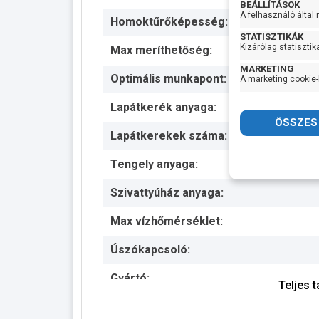
BEÁLLÍTÁSOK
A felhasználó által
Homoktűrőképesség:
STATISZTIKÁK
Kizárólag statisztik
Max meríthetőség:
MARKETING
Optimális munkapont:
A marketing cookie-
Lapátkerék anyaga:
Lapátkerekek száma:
Tengely anyaga:
Szivattyúház anyaga:
Max vízhőmérséklet:
Úszókapcsoló:
Gyártó:
Teljes 
Termék súlya: