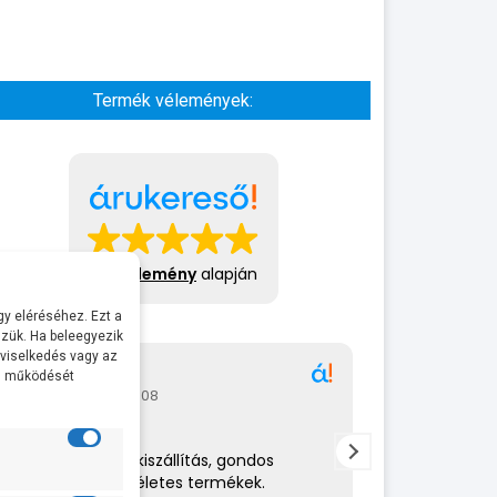
Termék vélemények:
413 vélemény
alapján
y eléréséhez. Ezt a
zük. Ha beleegyezik
 viselkedés vagy az
Gábor
A bol
al működését
2026-07-08
2026-
Rendkívül gyors kiszállítás, gondos
Az eladó nagy
csomagolás,tökéletes termékek.
amit csinál. 