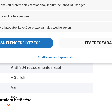
 nem kért preferenciák tárolásának legitim céljához szükséges.
50 g/m3
ai célokra használunk.
19 méter
30 méteren 82 liter/perc
k a látogatók követésére szolgálnak a webhelyeken.
Noryl
5 db
AISI 304 rozsdamentes acél
Adatkezeslési tájékoztató
AISI 304 rozsdamentes acél
+ 35 fok
Van
IPro
tartalom betöltése
14.5 kg