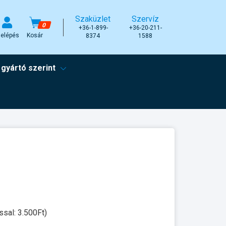
Szaküzlet
Szervíz
0
+36-1-899-
+36-20-211-
elépés
Kosár
8374
1588
 gyártó szerint
ssal: 3.500Ft)