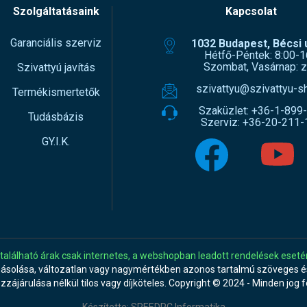
Szolgáltatásaink
Kapcsolat
Garanciális szerviz
1032 Budapest, Bécsi ú
Hétfő-Péntek: 8:00-1
Szombat, Vasárnap: z
Szivattyú javítás
szivattyu@szivattyu-s
Termékismertetők
Szaküzlet:
+36-1-899
Tudásbázis
Szerviz:
+36-20-211-
GY.I.K.
 található árak csak internetes, a webshopban leadott rendelések eseté
másolása, változatlan vagy nagymértékben azonos tartalmú szöveges és
ozzájárulása nélkül tilos vagy díjköteles. Copyright © 2024 - Minden jog 