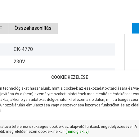
F
Összehasonlítás
CK-4770
230V
800W
COOKIE KEZELÉSE
105 liter/perc
 technológiákat használunk, mint a cookie-k az eszközadatok tárolására és/vag
javítása és a (nem) személyre szabott hirdetések megjelenítése érdekében tess
60 méter
ákba, akkor olyan adatokat dolgozhatunk fel ezen az oldalon, mint a böngészési
 A hozzájárulás elmulasztása vagy visszavonása bizonyos funkciókat és az old
5/4 coll
i.
135 mm
hatóvá tételéhez szükséges cookie-k az alapvető funkciók engedélyezésével. A
ik megfelelően ezen cookie-k nélkül.
(mindig aktív)
15 méter