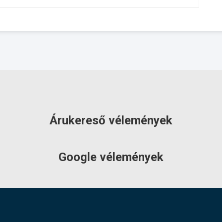
3 év
ÉRDEKLŐDJÖN!
Árukereső vélemények
Google vélemények