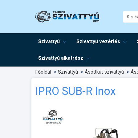
Szivattyú
Szivattyú vezérlés
Szivattyú alkatrész
Főoldal
Szivattyú
Ásottkút szivattyú
Áso
IPRO SUB-R Inox