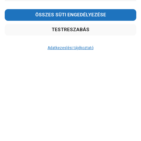
Kedves Vásárlóink!
2026.08.08-án szombaton a munkanap ellenére is ZÁRVA
TARTUNK!
Megértésüket és türelmüket köszönjük!
email:
szivattyu@szivattyu-shop.hu
Adatkezeslési tájékoztató
Átvétel
Készletinformáció:
szállítás: 6-10 munkanap
Szállítási költség:
ingyenes
A szállítás díjmentes, ha a termékek
összege meghaladja a 200.000Ft-ot.