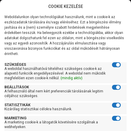
COOKIE KEZELÉSE
0
Weboldalunkon olyan technológiákat használunk, mint a cookie-k az
Kategóriák
Főoldal
Szivattyú
Centrifugál szivattyú
eszközadatok tárolására és/vagy eléréséhez. Ezt a böngészési élmény
Centrifugál szivattyú 201-400 liter/percig
javítása és a (nem) személyre szabott hirdetések megjelenítése
Általános információk
érdekében tesszük. Ha beleegyezik ezekbe a technológiákba, akkor olyan
Leo XZS 50-32-125/11
adatokat dolgozhatunk fel ezen az oldalon, mint a böngészési viselkedés
vagy az egyedi azonosítók. A hozzájárulás elmulasztása vagy
Szolgáltatásaink
visszavonása bizonyos funkciókat és az oldal működését hátrányosan
érintheti.
Kapcsolat
SZÜKSÉGES
A weboldal használhatóvá tételéhez szükséges cookie-k az
alapvető funkciók engedélyezésével. A weboldal nem működik
megfelelően ezen cookie-k nélkül.
(mindig aktív)
BEÁLLÍTÁSOK
A felhasználó által nem kért preferenciák tárolásának legitim
céljához szükséges.
STATISZTIKÁK
Kizárólag statisztikai célokra használunk.
MARKETING
A marketing cookie-k a látogatók követésére szolgálnak a
webhelyeken.