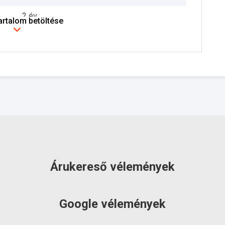
2 év
tartalom betöltése
RAKTÁRON!
Árukereső vélemények
Google vélemények