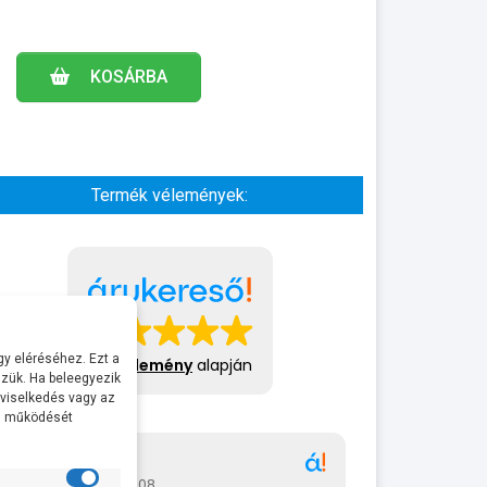
KOSÁRBA
Termék vélemények:
y eléréséhez. Ezt a
413 vélemény
alapján
zük. Ha beleegyezik
 viselkedés vagy az
al működését
Gábor
A bol
2026-07-08
2026-