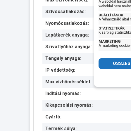
A weboldal használ
weboldal nem működ
Szívócsatlakozás:
BEÁLLÍTÁSOK
A felhasználó által
Nyomócsatlakozás:
STATISZTIKÁK
Kizárólag statisztik
Lapátkerék anyaga:
MARKETING
A marketing cookie-
Szivattyúház anyaga:
Tengely anyaga:
IP védettség:
Max vízhőmérséklet:
Indítási nyomás:
Kikapcsolási nyomás:
Gyártó:
Termék súlya: