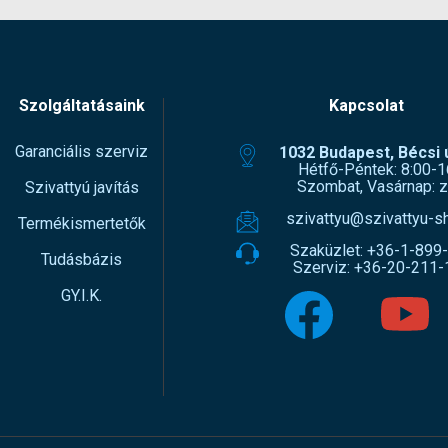
Szolgáltatásaink
Kapcsolat
Garanciális szerviz
1032 Budapest, Bécsi ú
Hétfő-Péntek: 8:00-1
Szombat, Vasárnap: z
Szivattyú javítás
szivattyu@szivattyu-s
Termékismertetők
Szaküzlet:
+36-1-899
Tudásbázis
Szerviz:
+36-20-211-
GY.I.K.