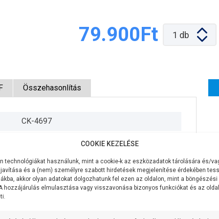
79.900Ft
1
db
F
Összehasonlítás
CK-4697
230V
COOKIE KEZELÉSE
1100W
 technológiákat használunk, mint a cookie-k az eszközadatok tárolására és/vag
javítása és a (nem) személyre szabott hirdetések megjelenítése érdekében tess
70 liter/perc
ákba, akkor olyan adatokat dolgozhatunk fel ezen az oldalon, mint a böngészési
 A hozzájárulás elmulasztása vagy visszavonása bizonyos funkciókat és az old
i.
45 méter
9 méter