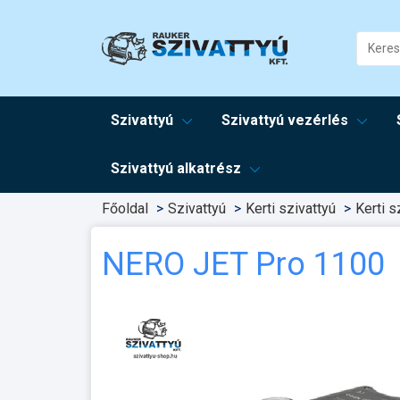
Szivattyú
Szivattyú vezérlés
Szivattyú alkatrész
Főoldal
Szivattyú
Kerti szivattyú
Kerti s
NERO JET Pro 1100