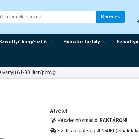
Keresés
B
Szivattyú kiegészítő
Hidrofor tartály
Szivattyú
zivattyú 61-90 liter/percig
Átvétel
Készletinformáció:
RAKTÁRON!
Szállítási költség:
4.150Ft
(előátutalá