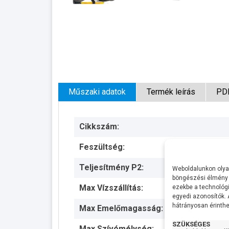
Műszaki adatok
Termék leírás
PD
Cikkszám:
Feszültség:
Teljesítmény P2:
Weboldalunkon olyan
böngészési élmény 
Max Vízszállítás:
ezekbe a technológi
egyedi azonosítók.
hátrányosan érinthet
Max Emelőmagasság:
SZÜKSÉGES
Max Szívómélység: