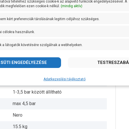
hatóvá tételéhez szükséges cookie-k az alapvető funkciók engedélyezésével. A
ik megfelelően ezen cookie-k nélkül.
(mindig aktív)
1 coll
 nem kért preferenciák tárolásának legitim céljához szükséges.
1 coll
ai célokra használunk.
Noryl
k a látogatók követésére szolgálnak a webhelyeken.
Öntvény
Rozsdamentes acél
IPX4
Adatkezeslési tájékoztató
+ 40 fok
1-3,5 bar között állítható
max 4,5 bar
Nero
15.5 kg