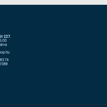
t 227.
6:00
árva
hop.hu
-8374
1588