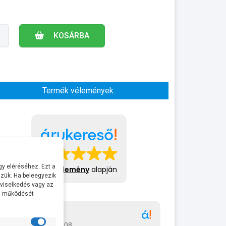
KOSÁRBA
Termék vélemények:
y eléréséhez. Ezt a
413 vélemény
alapján
zük. Ha beleegyezik
 viselkedés vagy az
al működését
Gábor
A bol
2026-07-08
2026-