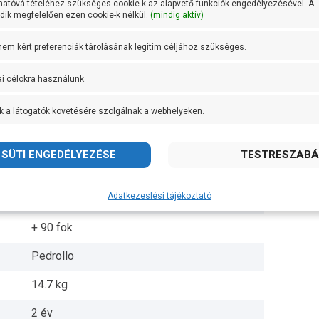
hatóvá tételéhez szükséges cookie-k az alapvető funkciók engedélyezésével. A
ik megfelelően ezen cookie-k nélkül.
(mindig aktív)
5/4 coll
 nem kért preferenciák tárolásának legitim céljához szükséges.
1 coll
ai célokra használunk.
25,5 méteren 70 liter/perc
k a látogatók követésére szolgálnak a webhelyeken.
AISI 304 rozsdamentes acél
Öntvény
AISI 431 rozsdamentes acél
Adatkezeslési tájékoztató
IPX4
+ 90 fok
Pedrollo
14.7 kg
2 év