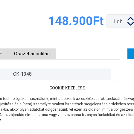
148.900Ft
1
db
F
Összehasonlítás
CK-1348
400V/50Hz
COOKIE KEZELÉSE
750W
 technológiákat használunk, mint a cookie-k az eszközadatok tárolására és/vag
javítása és a (nem) személyre szabott hirdetések megjelenítése érdekében tess
100 liter/perc
ákba, akkor olyan adatokat dolgozhatunk fel ezen az oldalon, mint a böngészési
 A hozzájárulás elmulasztása vagy visszavonása bizonyos funkciókat és az old
i.
42 méter
7 méter