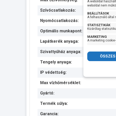
A weboldal használ
weboldal nem működ
Szívócsatlakozás:
BEÁLLÍTÁSOK
A felhasználó által
Nyomócsatlakozás:
STATISZTIKÁK
Kizárólag statisztik
Optimális munkapont:
MARKETING
A marketing cookie-
Lapátkerék anyaga:
Szivattyúház anyaga:
Tengely anyaga:
IP védettség:
Max vízhőmérséklet:
Gyártó:
Termék súlya:
Garancia: