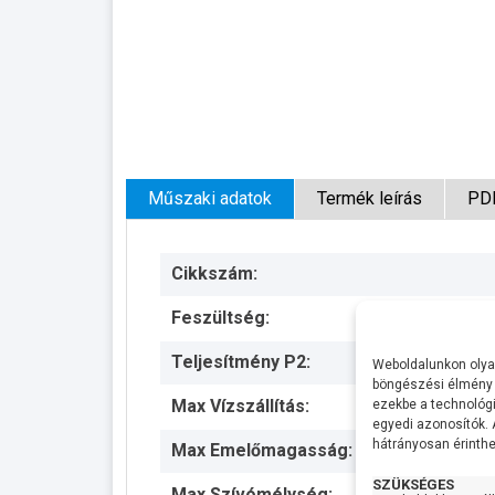
Műszaki adatok
Termék leírás
PD
Cikkszám:
Feszültség:
Teljesítmény P2:
Weboldalunkon olyan
böngészési élmény 
Max Vízszállítás:
ezekbe a technológi
egyedi azonosítók.
hátrányosan érinthet
Max Emelőmagasság:
SZÜKSÉGES
Max Szívómélység: