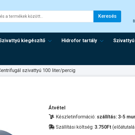
Keresés
B
Szivattyú kiegészítő
Hidrofor tartály
Szivattyú
entrifugál szivattyú 100 liter/percig
Átvétel
Készletinformáció:
szállítás: 3-5 m
Szállítási költség:
3.750Ft
(előátutalá