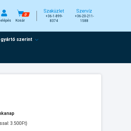
Szaküzlet
Szervíz
0
+36-1-899-
+36-20-211-
elépés
Kosár
8374
1588
 gyártó szerint
unkanap
ssal: 3.500Ft)