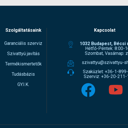
Szolgáltatásaink
Kapcsolat
Garanciális szerviz
1032 Budapest, Bécsi ú
Hétfő-Péntek: 8:00-1
Szombat, Vasárnap: z
Szivattyú javítás
szivattyu@szivattyu-s
Termékismertetők
Szaküzlet:
+36-1-899
Tudásbázis
Szerviz:
+36-20-211-
GY.I.K.