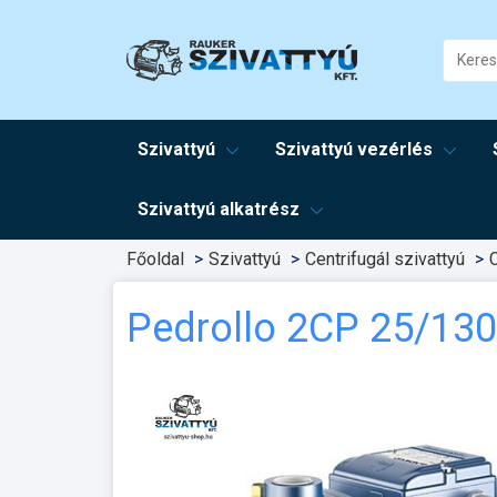
Szivattyú
Szivattyú vezérlés
Szivattyú alkatrész
Főoldal
Szivattyú
Centrifugál szivattyú
C
Pedrollo 2CP 25/130