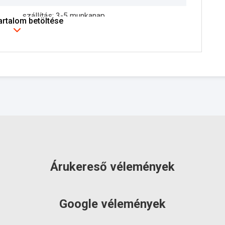
szállítás: 3-5 munkanap
tartalom betöltése
Árukereső vélemények
Google vélemények