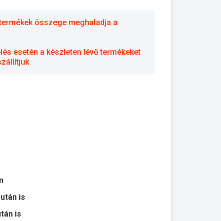
 a termékek összege meghaladja a
elés esetén a készleten lévő termékeket
állítjuk
n
 után is
után is