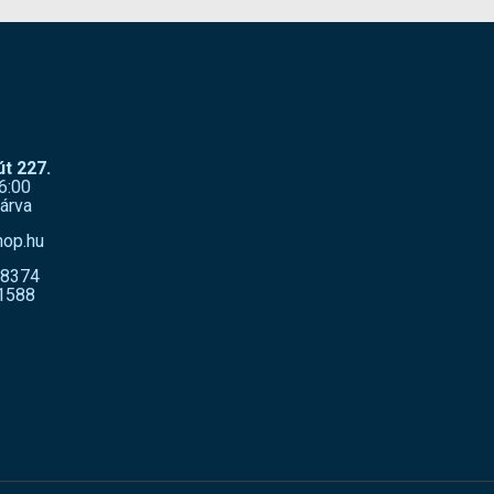
t 227.
6:00
árva
hop.hu
-8374
1588