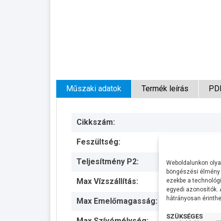
Műszaki adatok
Termék leírás
PD
Cikkszám:
Feszültség:
Teljesítmény P2:
Weboldalunkon olyan
böngészési élmény 
Max Vízszállítás:
ezekbe a technológi
egyedi azonosítók.
hátrányosan érinthet
Max Emelőmagasság:
SZÜKSÉGES
Max Szívómélység: