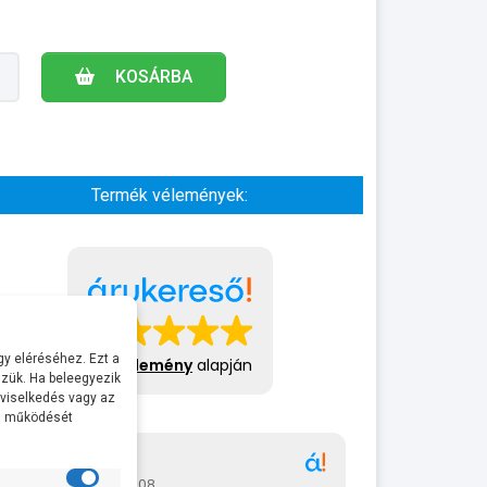
KOSÁRBA
Termék vélemények:
y eléréséhez. Ezt a
413 vélemény
alapján
zük. Ha beleegyezik
 viselkedés vagy az
al működését
Gábor
A bol
2026-07-08
2026-