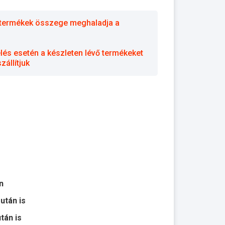
 a termékek összege meghaladja a
elés esetén a készleten lévő termékeket
állítjuk
n
 után is
után is