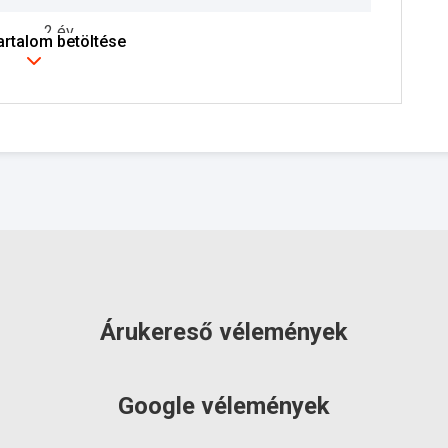
2 év
tartalom betöltése
szállítás: 6-10 munkanap
Árukereső vélemények
Google vélemények