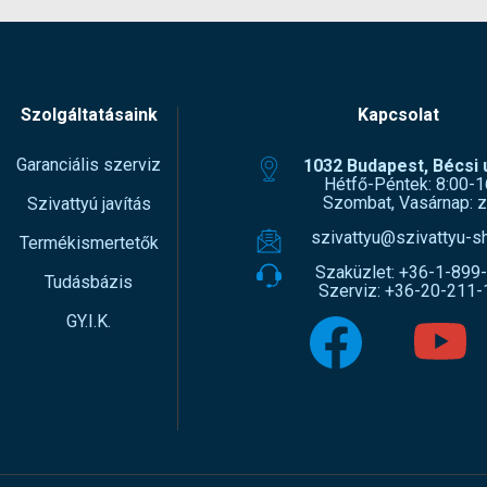
Szolgáltatásaink
Kapcsolat
Garanciális szerviz
1032 Budapest, Bécsi ú
Hétfő-Péntek: 8:00-1
Szombat, Vasárnap: z
Szivattyú javítás
szivattyu@szivattyu-s
Termékismertetők
Szaküzlet:
+36-1-899
Tudásbázis
Szerviz:
+36-20-211-
GY.I.K.