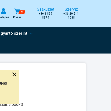
Szaküzlet
Szervíz
0
+36-1-899-
+36-20-211-
elépés
Kosár
8374
1588
 gyártó szerint
UNK!
munkanap
ssal: 3.000Ft)