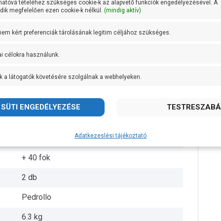
hatóvá tételéhez szükséges cookie-k az alapvető funkciók engedélyezésével. A
ik megfelelően ezen cookie-k nélkül.
(mindig aktív)
1 coll
 nem kért preferenciák tárolásának legitim céljához szükséges.
1 coll
ai célokra használunk.
20 méteren 30 liter/perc
k a látogatók követésére szolgálnak a webhelyeken.
Noryl
AISI 304 rozsdamentes acél
AISI 431 rozsdamentes acél
Adatkezeslési tájékoztató
IPX4
+ 40 fok
2 db
Pedrollo
6.3 kg