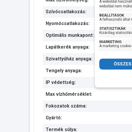
A weboldal használ
weboldal nem működ
Szívócsatlakozás:
BEÁLLÍTÁSOK
A felhasználó által
Nyomócsatlakozás:
STATISZTIKÁK
Kizárólag statisztik
Optimális munkapont:
MARKETING
A marketing cookie-
Lapátkerék anyaga:
Szivattyúház anyaga:
Tengely anyaga:
IP védettség:
Max vízhőmérséklet:
Fokozatok száma:
Gyártó:
Termék súlya: