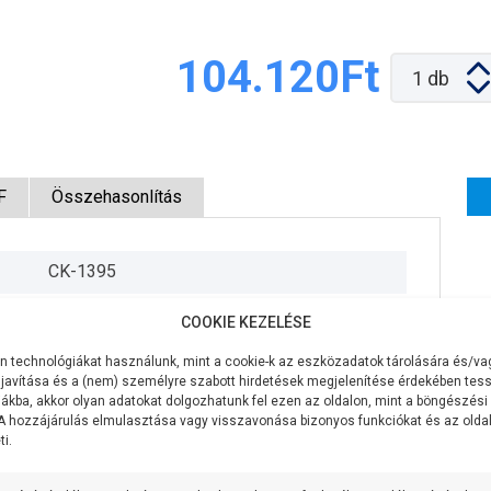
104.120Ft
1
db
F
Összehasonlítás
CK-1395
400V/50Hz
COOKIE KEZELÉSE
370W
 technológiákat használunk, mint a cookie-k az eszközadatok tárolására és/vag
javítása és a (nem) személyre szabott hirdetések megjelenítése érdekében tess
70 liter/perc
ákba, akkor olyan adatokat dolgozhatunk fel ezen az oldalon, mint a böngészési
 A hozzájárulás elmulasztása vagy visszavonása bizonyos funkciókat és az old
i.
27 méter
7 méter