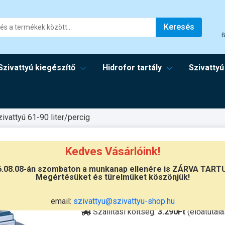
Keresés
B
Szivattyú kiegészítő
Hidrofor tartály
Szivattyú
zivattyú 61-90 liter/percig
Kedves Vásárlóink!
6.08.08-án szombaton a munkanap ellenére is ZÁRVA TART
Megértésüket és türelmüket köszönjük!
Átvétel
Készletinformáció:
szállítás: 6-10 
email:
szivattyu@szivattyu-shop.hu
Szállítási költség:
3.290Ft
(előátutalá