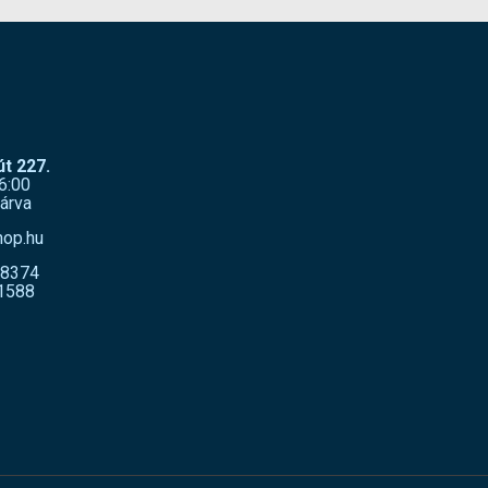
t 227.
6:00
árva
hop.hu
-8374
1588