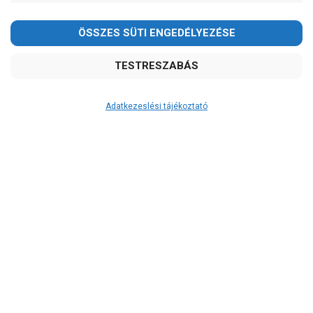
Adatkezeslési tájékoztató
Átvétel
Készletinformáció:
szállítás: 6-10 munkanap
Szállítási költség:
3.750Ft
(előátutalással: 3.500Ft)