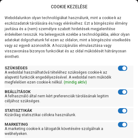
COOKIE KEZELÉSE
0
Weboldalunkon olyan technológiákat használunk, mint a cookie-k az
Kategóriák
Főoldal
Szivattyú
Kerti szivattyú
eszközadatok tárolására és/vagy eléréséhez. Ezt a böngészési élmény
Kerti szivattyú 91-120 liter/percig
javítása és a (nem) személyre szabott hirdetések megjelenítése
Általános információk
érdekében tesszük. Ha beleegyezik ezekbe a technológiákba, akkor olyan
Pedrollo 3CPm 100I
adatokat dolgozhatunk fel ezen az oldalon, mint a böngészési viselkedés
vagy az egyedi azonosítók. A hozzájárulás elmulasztása vagy
Szolgáltatásaink
visszavonása bizonyos funkciókat és az oldal működését hátrányosan
érintheti.
Kapcsolat
SZÜKSÉGES
A weboldal használhatóvá tételéhez szükséges cookie-k az
alapvető funkciók engedélyezésével. A weboldal nem működik
megfelelően ezen cookie-k nélkül.
(mindig aktív)
BEÁLLÍTÁSOK
A felhasználó által nem kért preferenciák tárolásának legitim
céljához szükséges.
STATISZTIKÁK
Kizárólag statisztikai célokra használunk.
MARKETING
A marketing cookie-k a látogatók követésére szolgálnak a
webhelyeken.