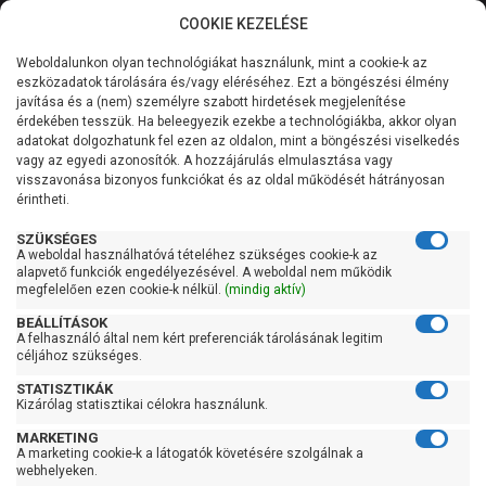
COOKIE KEZELÉSE
0
Weboldalunkon olyan technológiákat használunk, mint a cookie-k az
Kategóriák
Főoldal
Szivattyú
Búvárszivattyú csőkút szivattyú
eszközadatok tárolására és/vagy eléréséhez. Ezt a böngészési élmény
Búvárszivattyú csőkút szivattyú 31-60 liter/percig
javítása és a (nem) személyre szabott hirdetések megjelenítése
Általános információk
érdekében tesszük. Ha beleegyezik ezekbe a technológiákba, akkor olyan
Pedrollo 4Blockm 2/6
adatokat dolgozhatunk fel ezen az oldalon, mint a böngészési viselkedés
vagy az egyedi azonosítók. A hozzájárulás elmulasztása vagy
Szolgáltatásaink
visszavonása bizonyos funkciókat és az oldal működését hátrányosan
érintheti.
Kapcsolat
SZÜKSÉGES
A weboldal használhatóvá tételéhez szükséges cookie-k az
alapvető funkciók engedélyezésével. A weboldal nem működik
megfelelően ezen cookie-k nélkül.
(mindig aktív)
BEÁLLÍTÁSOK
A felhasználó által nem kért preferenciák tárolásának legitim
céljához szükséges.
STATISZTIKÁK
Kizárólag statisztikai célokra használunk.
MARKETING
A marketing cookie-k a látogatók követésére szolgálnak a
webhelyeken.