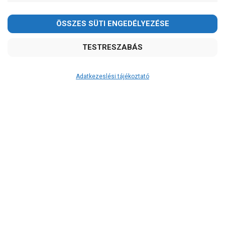
Adatkezeslési tájékoztató
Átvétel
Készletinformáció:
szállítás: 2-3 munkanap
Szállítási költség:
3.750Ft
(előátutalással: 3.500Ft)