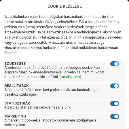
COOKIE KEZELÉSE
0
Weboldalunkon olyan technológiákat használunk, mint a cookie-k az
Kategóriák
Főoldal
Szivattyú
Búvárszivattyú csőkút szivattyú
eszközadatok tárolására és/vagy eléréséhez. Ezt a böngészési élmény
Búvárszivattyú csőkút szivattyú 61-100 liter/percig
javítása és a (nem) személyre szabott hirdetések megjelenítése
Általános információk
érdekében tesszük. Ha beleegyezik ezekbe a technológiákba, akkor olyan
Pedrollo 4SR 2/17 S-PD
adatokat dolgozhatunk fel ezen az oldalon, mint a böngészési viselkedés
vagy az egyedi azonosítók. A hozzájárulás elmulasztása vagy
Szolgáltatásaink
visszavonása bizonyos funkciókat és az oldal működését hátrányosan
érintheti.
Kapcsolat
SZÜKSÉGES
A weboldal használhatóvá tételéhez szükséges cookie-k az
alapvető funkciók engedélyezésével. A weboldal nem működik
megfelelően ezen cookie-k nélkül.
(mindig aktív)
BEÁLLÍTÁSOK
A felhasználó által nem kért preferenciák tárolásának legitim
céljához szükséges.
STATISZTIKÁK
Kizárólag statisztikai célokra használunk.
MARKETING
A marketing cookie-k a látogatók követésére szolgálnak a
webhelyeken.