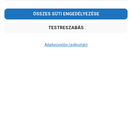
Kedves Vásárlóink!
2026.08.08-án szombaton a munkanap ellenére is ZÁRVA
TARTUNK!
Megértésüket és türelmüket köszönjük!
email:
szivattyu@szivattyu-shop.hu
Adatkezeslési tájékoztató
Átvétel
Készletinformáció:
szállítás: 3-5 munkanap
Szállítási költség:
ingyenes