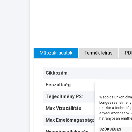
Műszaki adatok
Termék leírás
PD
Cikkszám:
Feszültség:
Teljesítmény P2:
Weboldalunkon olyan
böngészési élmény 
Max Vízszállítás:
ezekbe a technológi
egyedi azonosítók.
hátrányosan érinthet
Max Emelőmagasság:
SZÜKSÉGES
Nyomócsatlakozás: