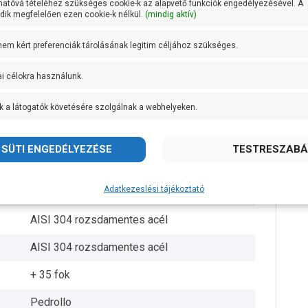
hatóvá tételéhez szükséges cookie-k az alapvető funkciók engedélyezésével. A
ik megfelelően ezen cookie-k nélkül.
(mindig aktív)
98 mm
 nem kért preferenciák tárolásának legitim céljához szükséges.
1,5 méter
ai célokra használunk.
150 g/m3
k a látogatók követésére szolgálnak a webhelyeken.
100 méter
24 méteren 240 liter/perc
Lexan 141-R
Adatkezeslési tájékoztató
6 db
AISI 304 rozsdamentes acél
AISI 304 rozsdamentes acél
+ 35 fok
Pedrollo