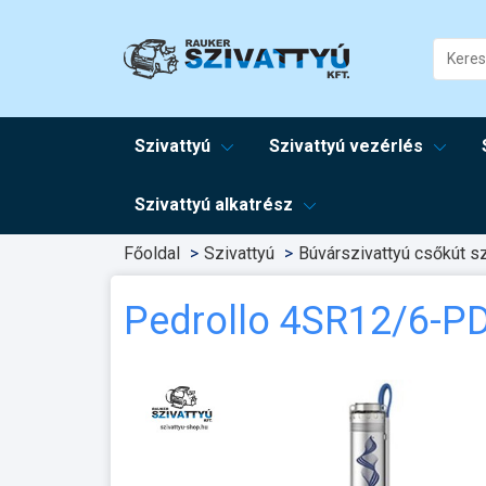
Szivattyú
Szivattyú vezérlés
Szivattyú alkatrész
Főoldal
Szivattyú
Búvárszivattyú csőkút sz
Pedrollo 4SR12/6-P