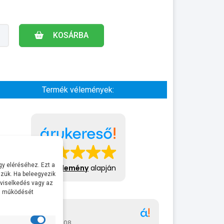
KOSÁRBA
Termék vélemények:
y eléréséhez. Ezt a
413 vélemény
alapján
zük. Ha beleegyezik
 viselkedés vagy az
al működését
Gábor
A bol
2026-07-08
2026-