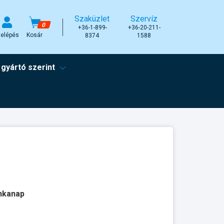
Szaküzlet
Szervíz
0
+36-1-899-
+36-20-211-
elépés
Kosár
8374
1588
 gyártó szerint
unkanap