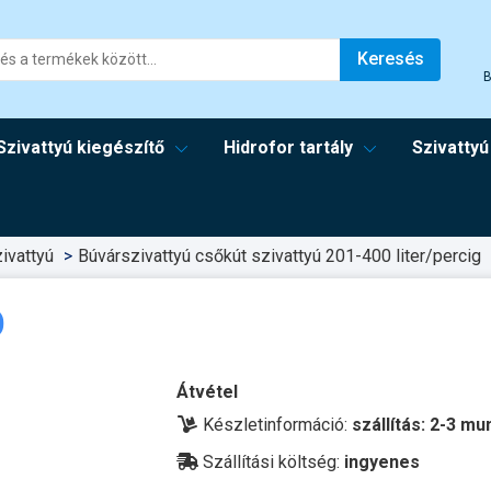
Keresés
B
Szivattyú kiegészítő
Hidrofor tartály
Szivattyú
ivattyú
Búvárszivattyú csőkút szivattyú 201-400 liter/percig
D
Átvétel
Készletinformáció:
szállítás: 2-3 m
Szállítási költség:
ingyenes