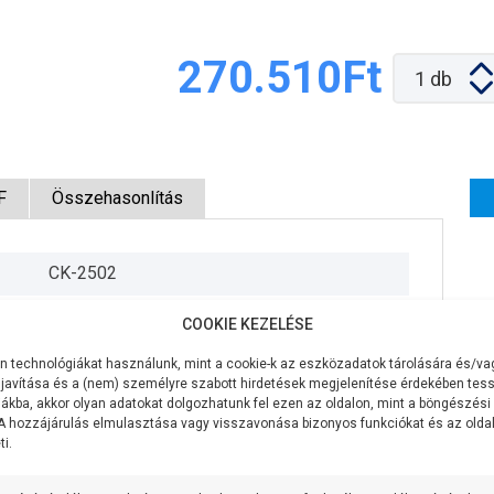
270.510Ft
1
db
F
Összehasonlítás
CK-2502
400V/50Hz
COOKIE KEZELÉSE
1500W
 technológiákat használunk, mint a cookie-k az eszközadatok tárolására és/vag
javítása és a (nem) személyre szabott hirdetések megjelenítése érdekében tess
300 liter/perc
ákba, akkor olyan adatokat dolgozhatunk fel ezen az oldalon, mint a böngészési
 A hozzájárulás elmulasztása vagy visszavonása bizonyos funkciókat és az old
i.
38 méter
2 coll