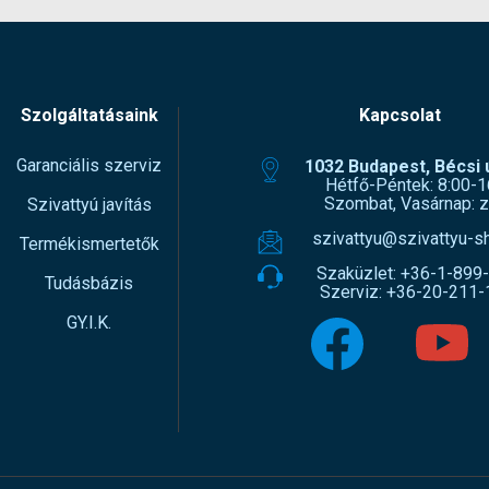
Szolgáltatásaink
Kapcsolat
Garanciális szerviz
1032 Budapest, Bécsi ú
Hétfő-Péntek: 8:00-1
Szombat, Vasárnap: z
Szivattyú javítás
szivattyu@szivattyu-s
Termékismertetők
Szaküzlet:
+36-1-899
Tudásbázis
Szerviz:
+36-20-211-
GY.I.K.