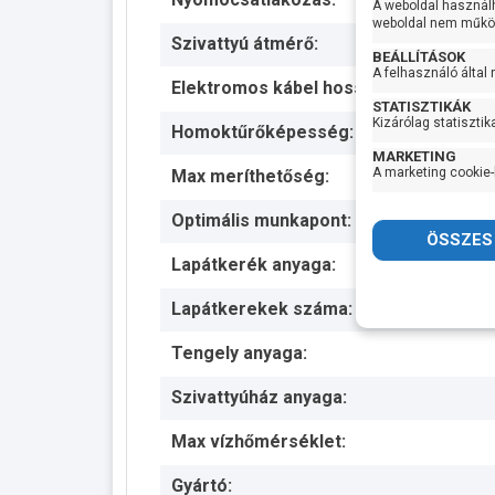
A weboldal használ
weboldal nem működ
Szivattyú átmérő:
BEÁLLÍTÁSOK
A felhasználó által
Elektromos kábel hossza:
STATISZTIKÁK
Kizárólag statisztik
Homoktűrőképesség:
MARKETING
A marketing cookie-
Max meríthetőség:
Optimális munkapont:
Lapátkerék anyaga:
Lapátkerekek száma:
Tengely anyaga:
Szivattyúház anyaga:
Max vízhőmérséklet:
Gyártó: