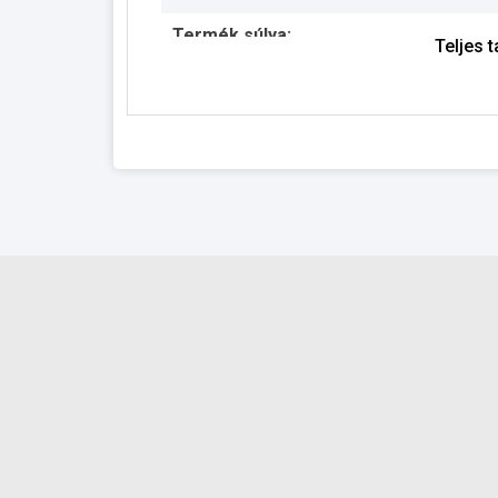
Termék súlya:
Teljes 
Garancia:
Készlet információ: