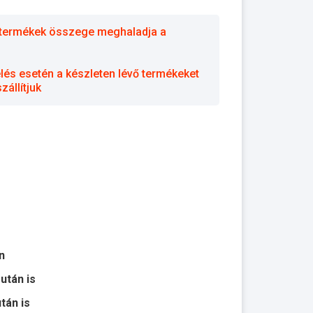
 a termékek összege meghaladja a
elés esetén a készleten lévő termékeket
állítjuk
n
 után is
után is