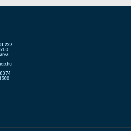
t 227.
6:00
árva
hop.hu
-8374
1588