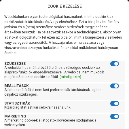
COOKIE KEZELÉSE
0
Weboldalunkon olyan technológiákat használunk, mint a cookie-k az
Kategóriák
Főoldal
Szivattyú
Búvárszivattyú csőkút szivattyú
eszközadatok tárolására és/vagy eléréséhez. Ezt a böngészési élmény
Búvárszivattyú csőkút szivattyú 400 liter/perc felett
javítása és a (nem) személyre szabott hirdetések megjelenítése
Általános információk
érdekében tesszük. Ha beleegyezik ezekbe a technológiákba, akkor olyan
Pedrollo 6SR 18/11
adatokat dolgozhatunk fel ezen az oldalon, mint a böngészési viselkedés
vagy az egyedi azonosítók. A hozzájárulás elmulasztása vagy
Szolgáltatásaink
visszavonása bizonyos funkciókat és az oldal működését hátrányosan
érintheti.
Kapcsolat
SZÜKSÉGES
A weboldal használhatóvá tételéhez szükséges cookie-k az
alapvető funkciók engedélyezésével. A weboldal nem működik
megfelelően ezen cookie-k nélkül.
(mindig aktív)
BEÁLLÍTÁSOK
A felhasználó által nem kért preferenciák tárolásának legitim
céljához szükséges.
STATISZTIKÁK
Kizárólag statisztikai célokra használunk.
MARKETING
A marketing cookie-k a látogatók követésére szolgálnak a
webhelyeken.