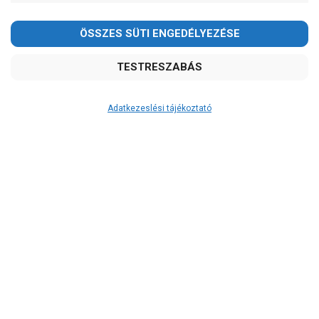
Adatkezeslési tájékoztató
Átvétel
Készletinformáció:
szállítás: 6-10 munkanap
Szállítási költség:
ingyenes