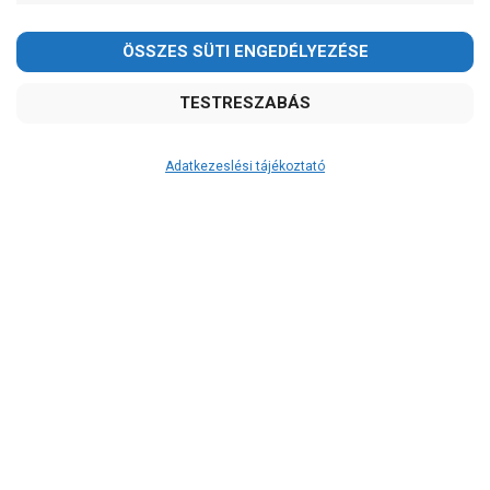
Adatkezeslési tájékoztató
Átvétel
Készletinformáció:
szállítás: 3-5 munkanap
Szállítási költség:
3.290Ft
(előátutalással: 3.000Ft)