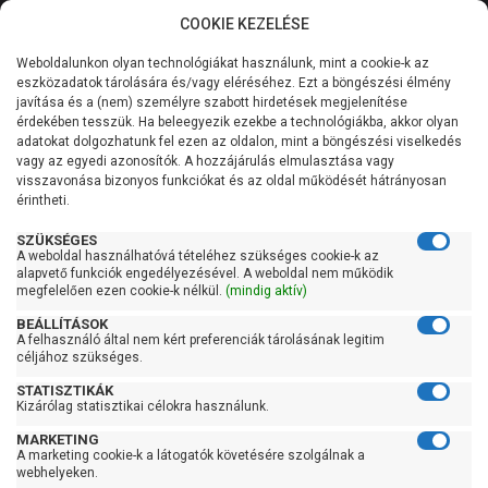
COOKIE KEZELÉSE
0
Weboldalunkon olyan technológiákat használunk, mint a cookie-k az
Kategóriák
Főoldal
Szivattyú
Centrifugál szivattyú
eszközadatok tárolására és/vagy eléréséhez. Ezt a böngészési élmény
Centrifugál szivattyú 100 liter/percig
javítása és a (nem) személyre szabott hirdetések megjelenítése
Általános információk
érdekében tesszük. Ha beleegyezik ezekbe a technológiákba, akkor olyan
Pedrollo CP 100
adatokat dolgozhatunk fel ezen az oldalon, mint a böngészési viselkedés
vagy az egyedi azonosítók. A hozzájárulás elmulasztása vagy
Szolgáltatásaink
visszavonása bizonyos funkciókat és az oldal működését hátrányosan
érintheti.
Kapcsolat
SZÜKSÉGES
A weboldal használhatóvá tételéhez szükséges cookie-k az
alapvető funkciók engedélyezésével. A weboldal nem működik
megfelelően ezen cookie-k nélkül.
(mindig aktív)
BEÁLLÍTÁSOK
A felhasználó által nem kért preferenciák tárolásának legitim
céljához szükséges.
STATISZTIKÁK
Kizárólag statisztikai célokra használunk.
MARKETING
A marketing cookie-k a látogatók követésére szolgálnak a
webhelyeken.