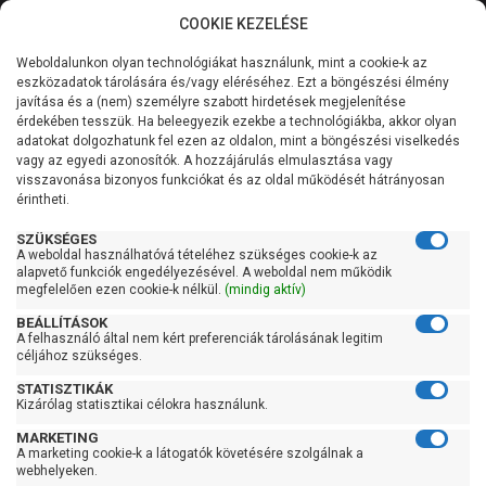
COOKIE KEZELÉSE
0
Weboldalunkon olyan technológiákat használunk, mint a cookie-k az
Kategóriák
Főoldal
Szivattyú
Centrifugál szivattyú
eszközadatok tárolására és/vagy eléréséhez. Ezt a böngészési élmény
Centrifugál szivattyú 201-400 liter/percig
javítása és a (nem) személyre szabott hirdetések megjelenítése
Általános információk
érdekében tesszük. Ha beleegyezik ezekbe a technológiákba, akkor olyan
Pedrollo CP 160B
adatokat dolgozhatunk fel ezen az oldalon, mint a böngészési viselkedés
vagy az egyedi azonosítók. A hozzájárulás elmulasztása vagy
Szolgáltatásaink
visszavonása bizonyos funkciókat és az oldal működését hátrányosan
érintheti.
Kapcsolat
SZÜKSÉGES
A weboldal használhatóvá tételéhez szükséges cookie-k az
alapvető funkciók engedélyezésével. A weboldal nem működik
megfelelően ezen cookie-k nélkül.
(mindig aktív)
BEÁLLÍTÁSOK
A felhasználó által nem kért preferenciák tárolásának legitim
céljához szükséges.
STATISZTIKÁK
Kizárólag statisztikai célokra használunk.
MARKETING
A marketing cookie-k a látogatók követésére szolgálnak a
webhelyeken.