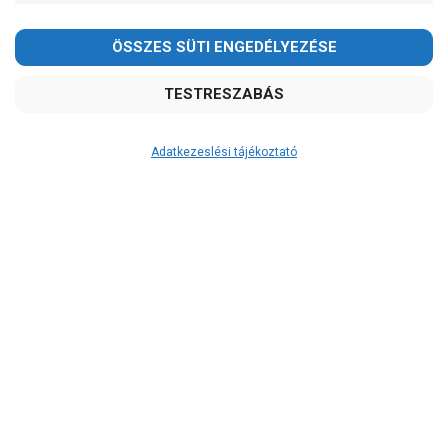
Kedves Vásárlóink!
2026.08.08-án szombaton a munkanap ellenére is ZÁRVA
TARTUNK!
Megértésüket és türelmüket köszönjük!
email:
szivattyu@szivattyu-shop.hu
Adatkezeslési tájékoztató
Átvétel
Készletinformáció:
szállítás: 3-5 munkanap
Szállítási költség:
4.750Ft
(előátutalással: 4.500Ft)