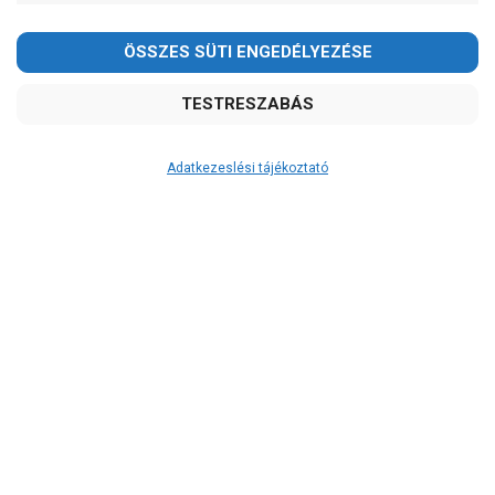
Adatkezeslési tájékoztató
Átvétel
Készletinformáció:
RAKTÁRON!
Szállítási költség:
3.290Ft
(előátutalással: 3.000Ft)