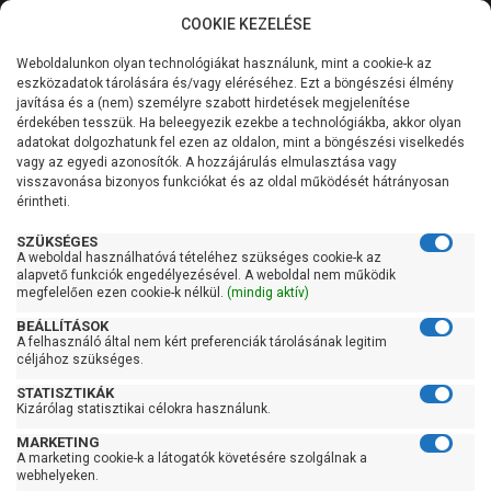
COOKIE KEZELÉSE
0
Weboldalunkon olyan technológiákat használunk, mint a cookie-k az
Kategóriák
Főoldal
Szivattyú
Centrifugál szivattyú
eszközadatok tárolására és/vagy eléréséhez. Ezt a böngészési élmény
Centrifugál szivattyú 100 liter/percig
javítása és a (nem) személyre szabott hirdetések megjelenítése
Általános információk
érdekében tesszük. Ha beleegyezik ezekbe a technológiákba, akkor olyan
Pedrollo CPm 100
adatokat dolgozhatunk fel ezen az oldalon, mint a böngészési viselkedés
vagy az egyedi azonosítók. A hozzájárulás elmulasztása vagy
Szolgáltatásaink
visszavonása bizonyos funkciókat és az oldal működését hátrányosan
érintheti.
Kapcsolat
SZÜKSÉGES
A weboldal használhatóvá tételéhez szükséges cookie-k az
alapvető funkciók engedélyezésével. A weboldal nem működik
megfelelően ezen cookie-k nélkül.
(mindig aktív)
BEÁLLÍTÁSOK
A felhasználó által nem kért preferenciák tárolásának legitim
céljához szükséges.
STATISZTIKÁK
Kizárólag statisztikai célokra használunk.
MARKETING
A marketing cookie-k a látogatók követésére szolgálnak a
webhelyeken.