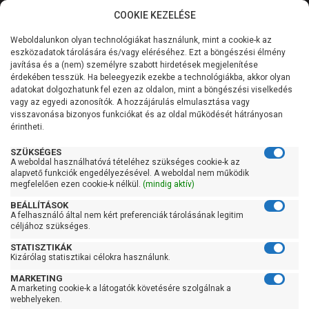
COOKIE KEZELÉSE
0
Weboldalunkon olyan technológiákat használunk, mint a cookie-k az
Kategóriák
Főoldal
Szivattyú
Centrifugál szivattyú
eszközadatok tárolására és/vagy eléréséhez. Ezt a böngészési élmény
Centrifugál szivattyú 201-400 liter/percig
javítása és a (nem) személyre szabott hirdetések megjelenítése
Általános információk
érdekében tesszük. Ha beleegyezik ezekbe a technológiákba, akkor olyan
Pedrollo F 32/160C
adatokat dolgozhatunk fel ezen az oldalon, mint a böngészési viselkedés
vagy az egyedi azonosítók. A hozzájárulás elmulasztása vagy
Szolgáltatásaink
visszavonása bizonyos funkciókat és az oldal működését hátrányosan
érintheti.
Kapcsolat
SZÜKSÉGES
A weboldal használhatóvá tételéhez szükséges cookie-k az
alapvető funkciók engedélyezésével. A weboldal nem működik
megfelelően ezen cookie-k nélkül.
(mindig aktív)
BEÁLLÍTÁSOK
A felhasználó által nem kért preferenciák tárolásának legitim
céljához szükséges.
STATISZTIKÁK
Kizárólag statisztikai célokra használunk.
MARKETING
A marketing cookie-k a látogatók követésére szolgálnak a
webhelyeken.