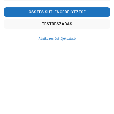
Adatkezeslési tájékoztató
Átvétel
Készletinformáció:
szállítás: 3-5 munkanap
Szállítási költség:
ingyenes