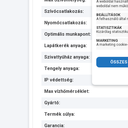
A weboldal használ
weboldal nem működ
Szívócsatlakozás:
BEÁLLÍTÁSOK
A felhasználó által
Nyomócsatlakozás:
STATISZTIKÁK
Kizárólag statisztik
Optimális munkapont:
MARKETING
A marketing cookie-
Lapátkerék anyaga:
Szivattyúház anyaga:
Tengely anyaga:
IP védettség:
Max vízhőmérséklet:
Gyártó:
Termék súlya:
Garancia: