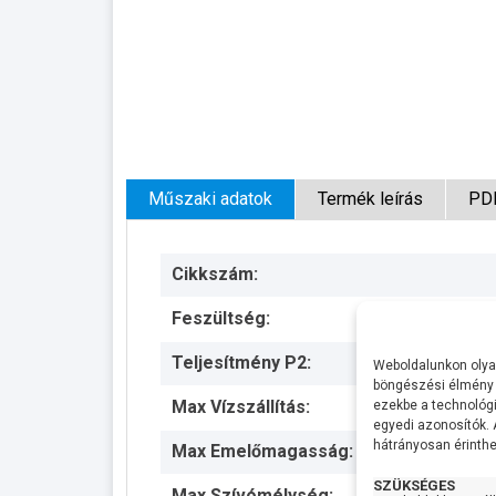
Műszaki adatok
Termék leírás
PD
Cikkszám:
Feszültség:
Teljesítmény P2:
Weboldalunkon olyan
böngészési élmény 
Max Vízszállítás:
ezekbe a technológi
egyedi azonosítók.
hátrányosan érinthet
Max Emelőmagasság:
SZÜKSÉGES
Max Szívómélység: