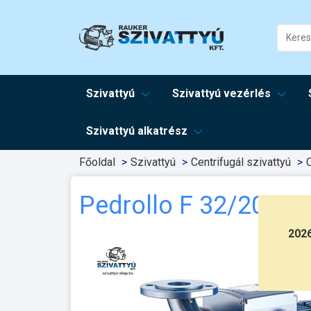
Szivattyú
Szivattyú vezérlés
Szivattyú alkatrész
Főoldal
Szivattyú
Centrifugál szivattyú
C
Pedrollo F 32/200C
202