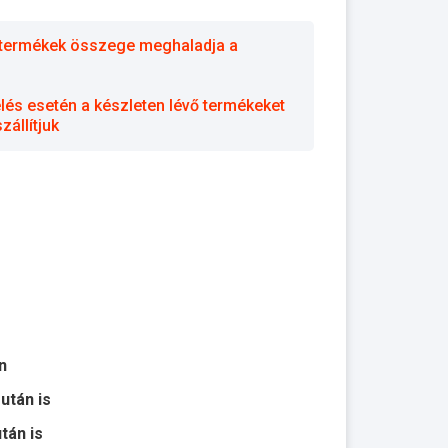
 a termékek összege meghaladja a
elés esetén a készleten lévő termékeket
állítjuk
n
 után is
után is