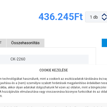
436.245Ft
1
db
F
Összehasonlítás
CK-2260
400V/50Hz
COOKIE KEZELÉSE
4,0 KW
 technológiákat használunk, mint a cookie-k az eszközadatok tárolására és/vag
javítása és a (nem) személyre szabott hirdetések megjelenítése érdekében tess
450 liter/perc
ákba, akkor olyan adatokat dolgozhatunk fel ezen az oldalon, mint a böngészési
 A hozzájárulás elmulasztása vagy visszavonása bizonyos funkciókat és az old
i.
46 méter
7 méter