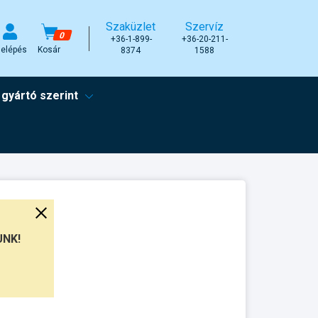
Szaküzlet
Szervíz
0
+36-1-899-
+36-20-211-
elépés
Kosár
8374
1588
 gyártó szerint
UNK!
munkanap