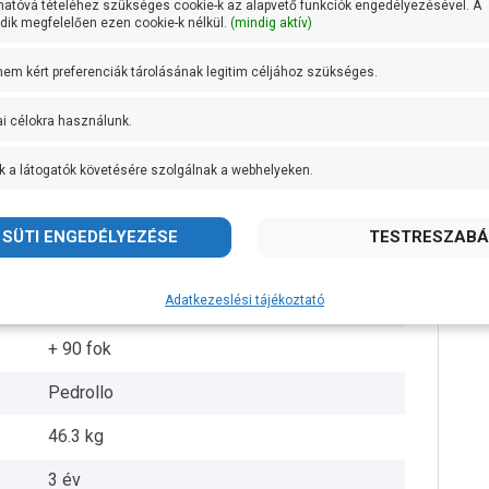
hatóvá tételéhez szükséges cookie-k az alapvető funkciók engedélyezésével. A
ik megfelelően ezen cookie-k nélkül.
(mindig aktív)
DN 50
 nem kért preferenciák tárolásának legitim céljához szükséges.
DN 32
ai célokra használunk.
36 méteren 350 liter/perc
k a látogatók követésére szolgálnak a webhelyeken.
Rézötvözet
Öntvény
AISI 431 rozsdamentes acél
Adatkezeslési tájékoztató
IPX4
+ 90 fok
Pedrollo
46.3 kg
3 év