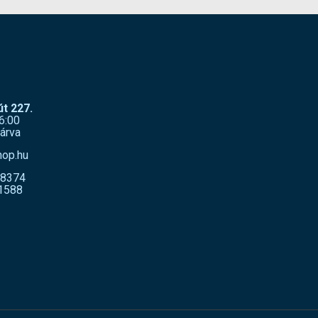
t 227.
6:00
árva
hop.hu
-8374
1588