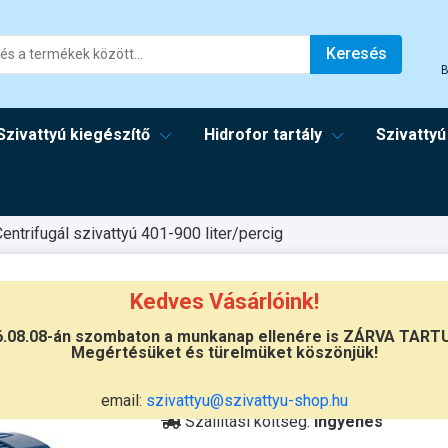
Keresés
B
Szivattyú kiegészítő
Hidrofor tartály
Szivattyú
entrifugál szivattyú 401-900 liter/percig
Kedves Vásárlóink!
6.08.08-án szombaton a munkanap ellenére is ZÁRVA TART
Megértésüket és türelmüket köszönjük!
Átvétel
Készletinformáció:
szállítás: 6-10 
email:
szivattyu@szivattyu-shop.hu
Szállítási költség:
ingyenes