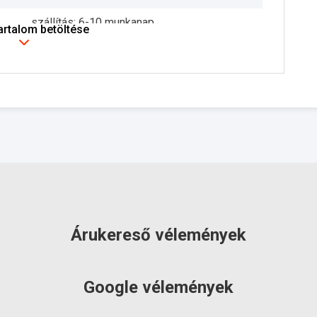
szállítás: 6-10 munkanap
tartalom betöltése
Árukereső vélemények
Google vélemények