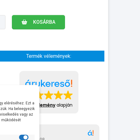
KOSÁRBA
Termék vélemények:
y eléréséhez. Ezt a
413 vélemény
alapján
zük. Ha beleegyezik
 viselkedés vagy az
al működését
Gábor
A bol
2026-07-08
2026-