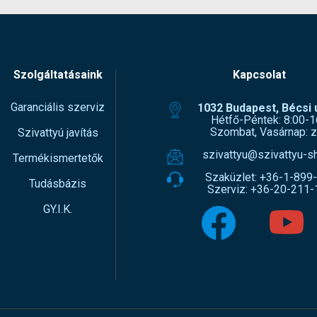
Szolgáltatásaink
Kapcsolat
Garanciális szerviz
1032 Budapest, Bécsi ú
Hétfő-Péntek: 8:00-1
Szombat, Vasárnap: z
Szivattyú javítás
szivattyu@szivattyu-s
Termékismertetők
Szaküzlet:
+36-1-899
Tudásbázis
Szerviz:
+36-20-211-
GY.I.K.