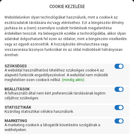
COOKIE KEZELÉSE
0
Weboldalunkon olyan technológiákat használunk, mint a cookie-k az
Kategóriák
Főoldal
Szivattyú
Centrifugál szivattyú
eszközadatok tárolására és/vagy eléréséhez. Ezt a böngészési élmény
Centrifugál szivattyú 401-900 liter/percig
javítása és a (nem) személyre szabott hirdetések megjelenítése
Általános információk
érdekében tesszük. Ha beleegyezik ezekbe a technológiákba, akkor olyan
Pedrollo F 40/125B
adatokat dolgozhatunk fel ezen az oldalon, mint a böngészési viselkedés
vagy az egyedi azonosítók. A hozzájárulás elmulasztása vagy
Szolgáltatásaink
visszavonása bizonyos funkciókat és az oldal működését hátrányosan
érintheti.
Kapcsolat
SZÜKSÉGES
A weboldal használhatóvá tételéhez szükséges cookie-k az
alapvető funkciók engedélyezésével. A weboldal nem működik
megfelelően ezen cookie-k nélkül.
(mindig aktív)
BEÁLLÍTÁSOK
A felhasználó által nem kért preferenciák tárolásának legitim
céljához szükséges.
STATISZTIKÁK
Kizárólag statisztikai célokra használunk.
MARKETING
A marketing cookie-k a látogatók követésére szolgálnak a
webhelyeken.