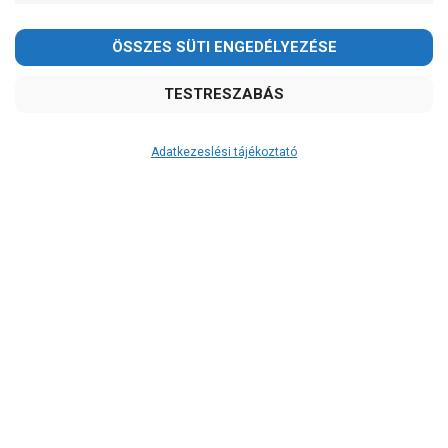
Kedves Vásárlóink!
2026.08.08-án szombaton a munkanap ellenére is ZÁRVA
TARTUNK!
Megértésüket és türelmüket köszönjük!
email:
szivattyu@szivattyu-shop.hu
Adatkezeslési tájékoztató
Átvétel
Készletinformáció:
szállítás: 6-10 munkanap
Szállítási költség:
ingyenes